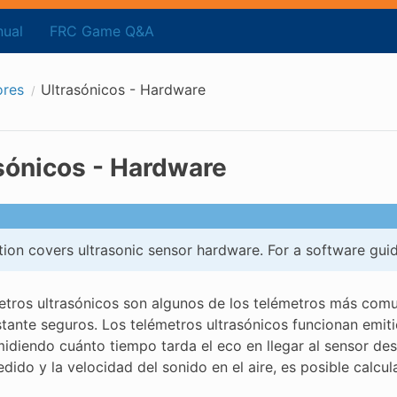
ual
FRC Game Q&A
ores
Ultrasónicos - Hardware
sónicos - Hardware
tion covers ultrasonic sensor hardware. For a software guid
etros ultrasónicos son algunos de los telémetros más comun
stante seguros. Los telémetros ultrasónicos funcionan emiti
idiendo cuánto tiempo tarda el eco en llegar al sensor desp
ido y la velocidad del sonido en el aire, es posible calcular