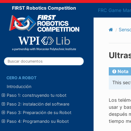
FIRST Robotics Competition
FRC Game Man
Sens
Ultra
Nota
CERO A ROBOT
This sec
Introducción
Paso 1: construyendo tu robot
Los telém
Paso 2: instalación del software
usar y ba
Paso 3: Preparación de su Robot
después m
tiempo med
Paso 4: Programando su Robot