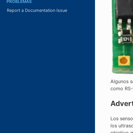
PROBLEMAS
Report a Documentation Issue
Algunos s
como RS-
Adver
Los senso
los ultras
objetivo
m