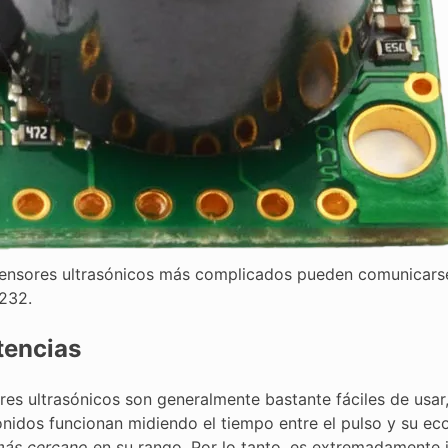
ensores ultrasónicos más complicados pueden comunicarse
232.
tencias
res ultrasónicos son generalmente bastante fáciles de usa
onidos funcionan midiendo el tiempo entre el pulso y su ec
ás cercano
en su rango. Por lo tanto, es extremadamente 