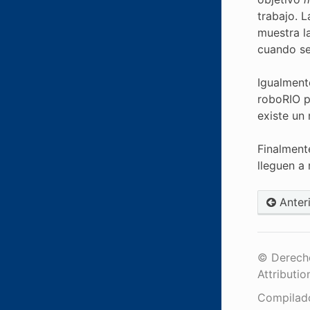
trabajo. 
muestra l
cuando se
Igualmente
roboRIO p
existe un
Finalment
lleguen a
Anter
© Derecho
Attributio
Compilad