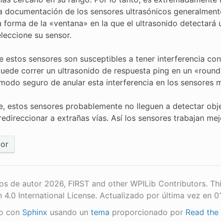
La documentación de los sensores ultrasónicos generalment
a forma de la «ventana» en la que el ultrasonido detectará 
leccione su sensor.
 estos sensores son susceptibles a tener interferencia con 
uede correr un ultrasonido de respuesta ping en un «round
 modo seguro de anular esta interferencia en los sensores 
e, estos sensores probablemente no lleguen a detectar obj
 redireccionar a extrañas vías. Así los sensores trabajan m
ior
s de autor 2026, FIRST and other WPILib Contributors. Th
n 4.0 International License.
Actualizado por última vez en 0
o con
Sphinx
usando un
tema
proporcionado por
Read the