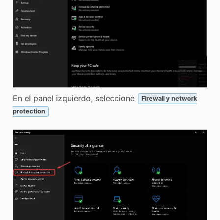
En el panel izquierdo, seleccione
Firewall y network
protection