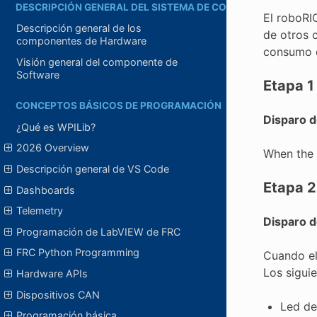
DESCRIPCIÓN GENERAL DEL SISTEMA DE CONTROL
El roboRI
Descripción general de los
de otros c
componentes de Hardware
consumo de
Visión general del componente de
Software
Etapa 1
CONCEPTOS BÁSICOS DE PROGRAMACIÓN
Disparo d
¿Qué es WPILib?
2026 Overview
When the 
Descripción general de VS Code
Etapa 2
Dashboards
Telemetry
Disparo d
Programación de LabVIEW de FRC
FRC Python Programming
Cuando el 
Los sigui
Hardware APIs
Dispositivos CAN
Led de
Programación básica