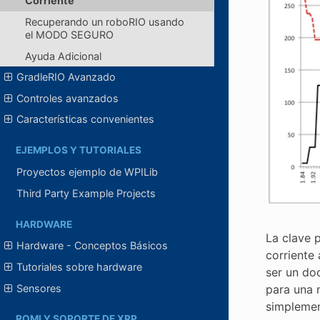
Corriente
Recuperando un roboRIO usando
el MODO SEGURO
Ayuda Adicional
GradleRIO Avanzado
Controles avanzados
Características convenientes
EJEMPLOS Y TUTORIALES
Proyectos ejemplo de WPILib
Third Party Example Projects
HARDWARE
La clave 
Hardware - Conceptos Básicos
corriente
Tutoriales sobre hardware
ser un do
Sensores
para una m
simplemen
ROMI Y SOPORTE DE XRP