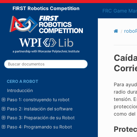
FIRST Robotics Competition
FRC Game Man
robo
Caída
Corri
CERO A ROBOT
Para ayud
Introducción
radio dur
tensión. 
Paso 1: construyendo tu robot
proteccio
Paso 2: instalación del software
como del 
Paso 3: Preparación de su Robot
Paso 4: Programando su Robot
Protec