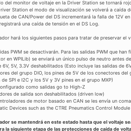
o del monitor de voltaje en la Driver Station se tornará roj
Driver Station el modo de visualización se volverá a caída d
queta de CAN/Power del DS incrementará la falla de 12V en 
registrará una caída de tensión en el DS Log.
ador hará los siguientes pasos para tratar de preservar el vo
lidas PWM se desactivarán. Para las salidas PWM que han fi
or en WPILib) se enviará un único pulso de neutro antes de 
e 6V, 5V, 3.3V deshabilitados (Esto incluye las salidas de 
ores del grupo DIO, los pines de 5V de los conectores del 
 de SPI e I2C y los 5V y 3V pines en el grupo MXP)
onfigurado como salidas go to High-Z
dores de salida son deshabilitados (driven low)
ntroladores de motor basado en CAN se les envía un coma
tic Devices such as the CTRE Pneumatics Control Module
lador se mantendrá en este estado hasta que el voltaje sea
ra la siguiente etapa de las protecciones de caída de volta