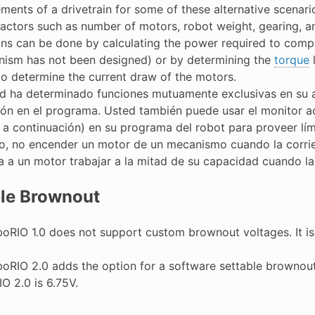
ements of a drivetrain for some of these alternative scenari
actors such as number of motors, robot weight, gearing, an
ons can be done by calculating the power required to comple
ism has not been designed) or by determining the
torque
l
to determine the current draw of the motors.
ed ha determinado funciones mutuamente exclusivas en su aná
ión en el programa. Usted también puede usar el monitor ac
e a continuación) en su programa del robot para proveer lím
o, no encender un motor de un mecanismo cuando la corrie
a a un motor trabajar a la mitad de su capacidad cuando la 
ble Brownout
boRIO 1.0 does not support custom brownout voltages. It is
boRIO 2.0 adds the option for a software settable brownout 
O 2.0 is 6.75V.