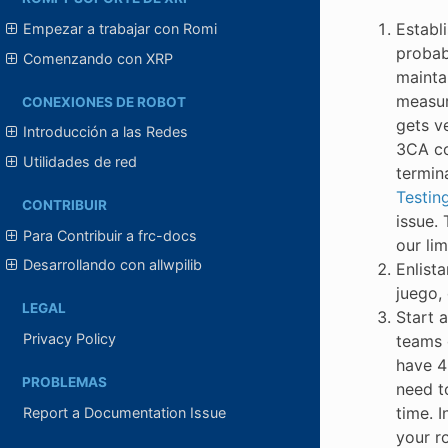
Establ
Empezar a trabajar con Romi
probab
Comenzando con XRP
mainta
measur
CONEXIONES DE ROBOT
gets v
Introducción a las Redes
3CA co
Utilidades de red
termin
Testin
CONTRIBUIR
issue.
Para Contribuir a frc-docs
our lim
Desarrollando con allwpilib
Enlist
juego, 
LEGAL
Start a
Privacy Policy
teams 
have 4
PROBLEMAS
need t
time. I
Report a Documentation Issue
your r