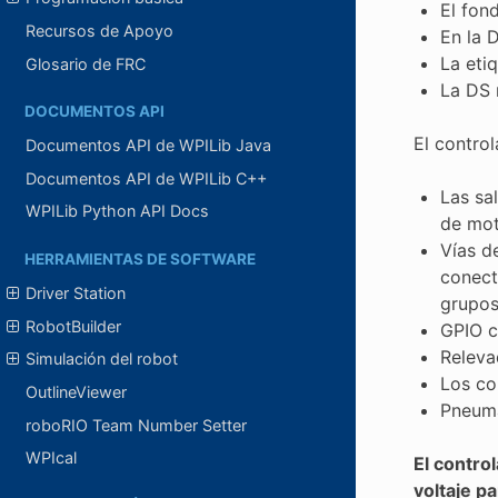
El fond
Recursos de Apoyo
En la 
La eti
Glosario de FRC
La DS 
DOCUMENTOS API
El control
Documentos API de WPILib Java
Documentos API de WPILib C++
Las sa
WPILib Python API Docs
de mot
Vías d
HERRAMIENTAS DE SOFTWARE
conect
Driver Station
grupos
RobotBuilder
GPIO c
Releva
Simulación del robot
Los co
OutlineViewer
Pneuma
roboRIO Team Number Setter
WPIcal
El contro
voltaje pa