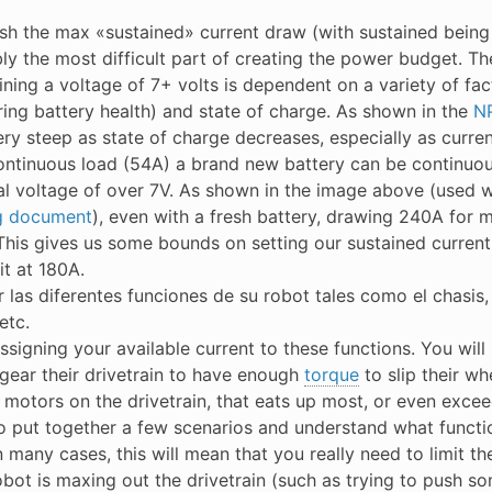
ish the max «sustained» current draw (with sustained being
ly the most difficult part of creating the power budget. Th
ining a voltage of 7+ volts is dependent on a variety of fa
ing battery health) and state of charge. As shown in the
NP
ery steep as state of charge decreases, especially as curre
ntinuous load (54A) a brand new battery can be continuous
al voltage of over 7V. As shown in the image above (used 
g document
), even with a fresh battery, drawing 240A for m
 This gives us some bounds on setting our sustained current 
it at 180A.
ar las diferentes funciones de su robot tales como el chasi
etc.
ssigning your available current to these functions. You will 
gear their drivetrain to have enough
torque
to slip their w
 motors on the drivetrain, that eats up most, or even exc
o put together a few scenarios and understand what functi
n many cases, this will mean that you really need to limit th
obot is maxing out the drivetrain (such as trying to push s