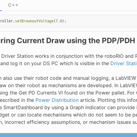
C++
roller
.
setBrownoutVoltage
(
7.0
);
ring Current Draw using the PDP/PDH
Driver Station works in conjunction with the roboRIO and
nd log it on your DS PC which is visible in the
Driver Stat
 also use their robot code and manual logging, a LabVIEW 
raw on their robot as mechanisms are developed. In LabVI
sing the Get PD Currents VI found on the Power pallet. Fo
described in the
Power Distribution
article. Plotting this in
he SmartDashboard by using a Graph indicator can provide
get or can locate mechanisms which do not seem to be pe
n, incorrect efficiency assumptions, or mechanism issues su