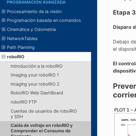
PROGRAMACIÓN AVANZADA
Procesamiento de la visión
Etapa 3
Programación basada en comandos
Disparo d
Cinemática y Odometría
NetworkTables
Debajo de
Path Planning
el disposi
roboRIO
El contro
Introducción a la roboRIO
dispositi
Imaging your roboRIO 1
Imaging your roboRIO 2
Preven
RoboRIO Web DashBoard
corrie
roboRIO FTP
Cuentas de usuarios de roboRIO
y SSH
Caída de voltaje en roboRIO y
Comprender el Consumo de