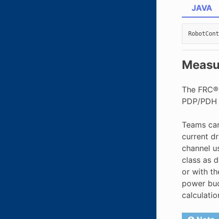
JAVA
RobotCont
Measu
The FRC® 
PDP/PDH a
Teams can
current d
channel u
class as 
or with t
power bud
calculatio