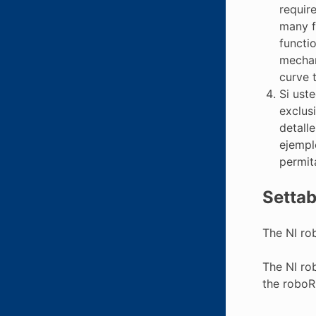
requir
many f
functi
mechan
curve 
Si ust
exclus
detall
ejempl
permit
Setta
The NI ro
The NI ro
the roboRI