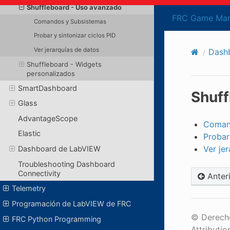
Shuffleboard - Uso avanzado
FRC Game Man
Comandos y Subsistemas
Probar y sintonizar ciclos PID
Ver jerarquías de datos
Dash
Shuffleboard - Widgets
personalizados
SmartDashboard
Shuff
Glass
AdvantageScope
Coman
Elastic
Probar
Ver je
Dashboard de LabVIEW
Troubleshooting Dashboard
Connectivity
Anter
Telemetry
Programación de LabVIEW de FRC
© Derecho
FRC Python Programming
Attributio