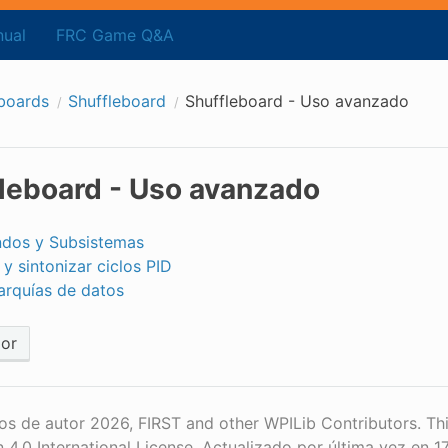
ual
FRC Game Q&A
boards
Shuffleboard
Shuffleboard - Uso avanzado
leboard - Uso avanzado
dos y Subsistemas
 y sintonizar ciclos PID
rarquías de datos
ior
s de autor 2026, FIRST and other WPILib Contributors. Th
n 4.0 International License.
Actualizado por última vez en 1