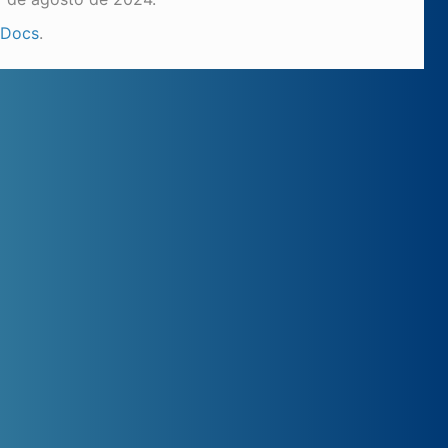
 Docs
.