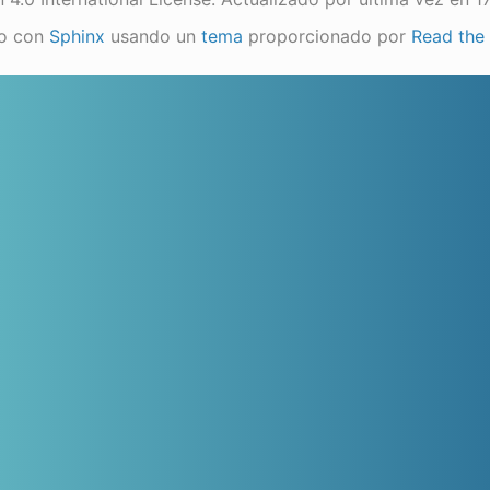
o con
Sphinx
usando un
tema
proporcionado por
Read the