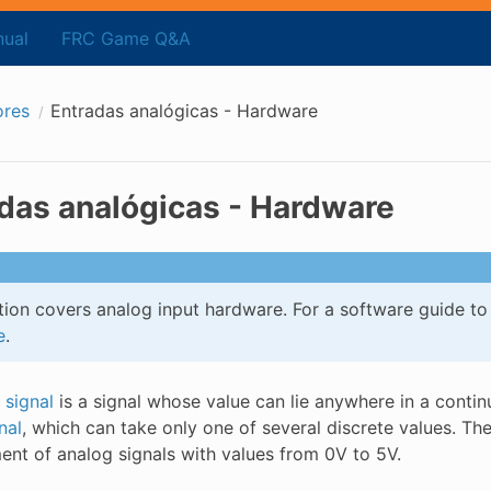
ual
FRC Game Q&A
ores
Entradas analógicas - Hardware
das analógicas - Hardware
tion covers analog input hardware. For a software guide to
e
.
 signal
is a signal whose value can lie anywhere in a continuo
nal
, which can take only one of several discrete values. Th
nt of analog signals with values from 0V to 5V.