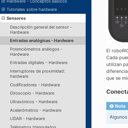
Hardware - Conceptos Básicos
Tutoriales sobre hardware
Sensores
Descripción general del sensor -
Hardware
Entradas analógicas - Hardware
Potenciómetros análogos -
El roboRI
Hardware
Cada puert
Entradas digitales - Hardware
utilizan p
diferenci
Interruptores de proximidad:
hardware
que se mi
Codificadores - Hardware
Conecta
Giroscopio - Hardware
Ultrasónicos - Hardware
Nota
Acelerómetros - Hardware
Algunos
LIDAR - Hardware
Telémetros triangulados