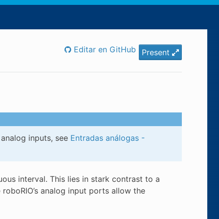
Editar en GitHub
Present
 analog inputs, see
Entradas análogas -
us interval. This lies in stark contrast to a
e roboRIO’s analog input ports allow the