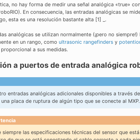
ctica, no hay forma de medir una señal analógica «true» co
roboRIO). En consecuencia, las entradas analógicas se miden
o, esta es una resolución bastante alta [1] _.
das analógicas se utilizan normalmente (¡pero no siempre!)
mente en un rango, como
ultrasonic rangefinders
y
potentio
e proporcional a sus medidas.
ón a puertos de entrada analógica ro
ro entradas analógicas adicionales disponibles a través d
 una placa de ruptura de algún tipo que se conecte al MXP.
tencia
 siempre las especificaciones técnicas del sensor que está
se de que se está conectando el cable correcto a cada pin. 