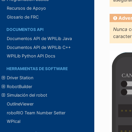
Recursos de Apoyo
Glosario de FRC
Adver
Nunca
co
DOCUMENTOS API
caracter
Documentos API de WPILib Java
Documentos API de WPILib C++
WPILib Python API Docs
HERRAMIENTAS DE SOFTWARE
Driver Station
RobotBuilder
Simulación del robot
OutlineViewer
roboRIO Team Number Setter
WPIcal