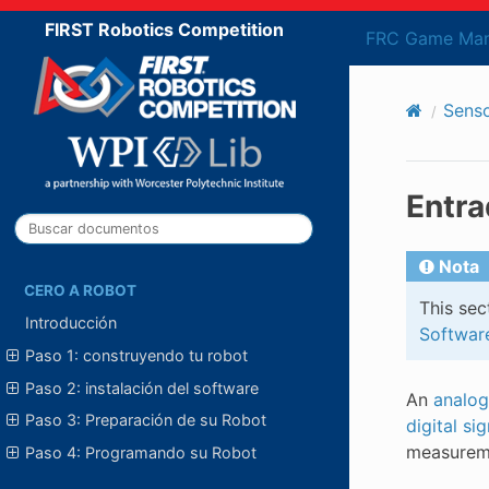
FIRST Robotics Competition
FRC Game Man
Sens
Entra
Nota
CERO A ROBOT
This sec
Introducción
Softwar
Paso 1: construyendo tu robot
Paso 2: instalación del software
An
analog
Paso 3: Preparación de su Robot
digital sig
measureme
Paso 4: Programando su Robot