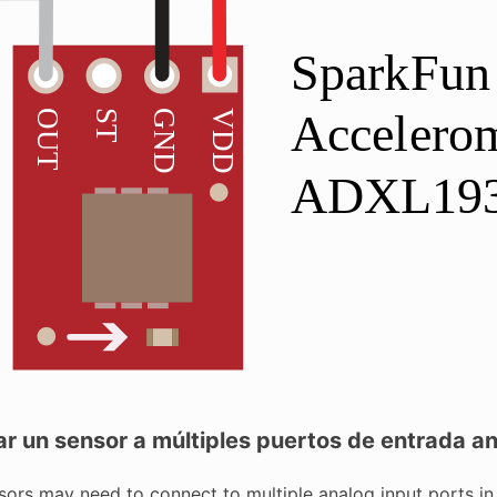
r un sensor a múltiples puertos de entrada a
rs may need to connect to multiple analog input ports in or