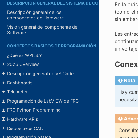
DESCRIPCIÓN GENERAL DEL SISTEMA DE CONTROL
En la prá
(como el 
Descripción general de los
componentes de Hardware
sin embarg
Visión general del componente de
Software
Las entra
continua
CONCEPTOS BÁSICOS DE PROGRAMACIÓN
un voltaj
¿Qué es WPILib?
Conexi
2026 Overview
Descripción general de VS Code
Nota
Dashboards
Hay cuat
Telemetry
necesita
Programación de LabVIEW de FRC
FRC Python Programming
Adver
Hardware APIs
Dispositivos CAN
Consulte
asegurar
Programación básica