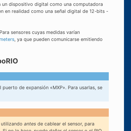
n un dispositivo digital como una computadora
 en realidad como una señal digital de 12-bits -
 Para sensores cuyas medidas varían
meters
, ya que pueden comunicarse emitiendo
boRIO
el puerto de expansión «MXP». Para usarlas, se
 utilizando
antes
de cablear el sensor, para
Si no lo hace, puede dañar el sensor o el RIO.