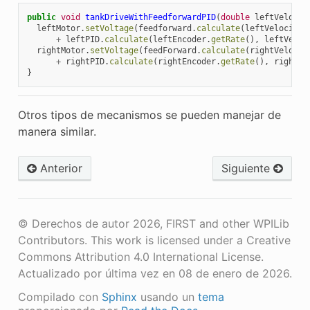
public
void
tankDriveWithFeedforwardPID
(
double
leftVelocit
leftMotor
.
setVoltage
(
feedforward
.
calculate
(
leftVelocityS
+
leftPID
.
calculate
(
leftEncoder
.
getRate
(),
leftVeloc
rightMotor
.
setVoltage
(
feedForward
.
calculate
(
rightVelocit
+
rightPID
.
calculate
(
rightEncoder
.
getRate
(),
rightVe
}
Otros tipos de mecanismos se pueden manejar de
manera similar.
Anterior
Siguiente
© Derechos de autor 2026, FIRST and other WPILib
Contributors. This work is licensed under a Creative
Commons Attribution 4.0 International License.
Actualizado por última vez en 08 de enero de 2026.
Compilado con
Sphinx
usando un
tema