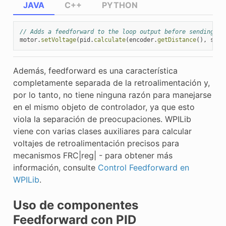
JAVA
C++
PYTHON
// Adds a feedforward to the loop output before sending it
motor
.
setVoltage
(
pid
.
calculate
(
encoder
.
getDistance
(),
setp
Además, feedforward es una característica
completamente separada de la retroalimentación y,
por lo tanto, no tiene ninguna razón para manejarse
en el mismo objeto de controlador, ya que esto
viola la separación de preocupaciones. WPILib
viene con varias clases auxiliares para calcular
voltajes de retroalimentación precisos para
mecanismos FRC|reg| - para obtener más
información, consulte
Control Feedforward en
WPILib
.
Uso de componentes
Feedforward con PID