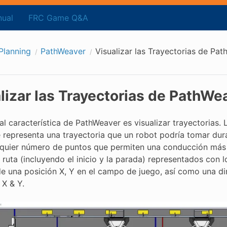
ual
FRC Game Q&A
Planning
PathWeaver
Visualizar las Trayectorias de Pa
lizar las Trayectorias de PathWe
al característica de PathWeaver es visualizar trayectorias.
 representa una trayectoria que un robot podría tomar dur
lquier número de puntos que permiten una conducción más 
ruta (incluyendo el inicio y la parada) representados con 
de una posición X, Y en el campo de juego, así como una dir
 X & Y.