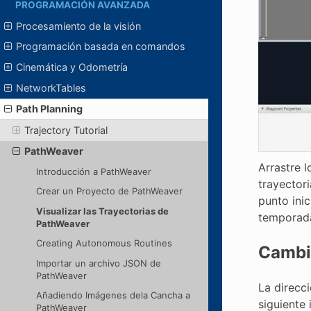
PROGRAMACIÓN AVANZADA
Procesamiento de la visión
Programación basada en comandos
Cinemática y Odometría
NetworkTables
Path Planning
Trajectory Tutorial
PathWeaver
Arrastre l
Introducción a PathWeaver
trayector
Crear un Proyecto de PathWeaver
punto ini
Visualizar las Trayectorias de
temporad
PathWeaver
Creating Autonomous Routines
Cambia
Importar un archivo JSON de
PathWeaver
La direcci
Añadiendo Imágenes dela Cancha a
siguiente 
PathWeaver