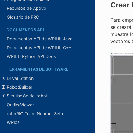
Crear 
Recursos de Apoyo
Glosario de FRC
Para empe
se creará
DOCUMENTOS API
muestra lo
Documentos API de WPILib Java
vectores 
Documentos API de WPILib C++
WPILib Python API Docs
HERRAMIENTAS DE SOFTWARE
Driver Station
RobotBuilder
Simulación del robot
OutlineViewer
roboRIO Team Number Setter
WPIcal