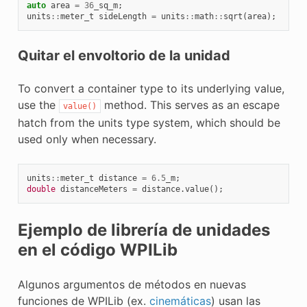
auto
area
=
36
_sq_m
;
units
::
meter_t
sideLength
=
units
::
math
::
sqrt
(
area
);
Quitar el envoltorio de la unidad
To convert a container type to its underlying value,
use the
method. This serves as an escape
value()
hatch from the units type system, which should be
used only when necessary.
units
::
meter_t
distance
=
6.5
_m
;
double
distanceMeters
=
distance
.
value
();
Ejemplo de librería de unidades
en el código WPILib
Algunos argumentos de métodos en nuevas
funciones de WPILib (ex.
cinemáticas
) usan las