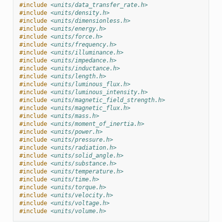
#include
<units/data_transfer_rate.h>
#include
<units/density.h>
#include
<units/dimensionless.h>
#include
<units/energy.h>
#include
<units/force.h>
#include
<units/frequency.h>
#include
<units/illuminance.h>
#include
<units/impedance.h>
#include
<units/inductance.h>
#include
<units/length.h>
#include
<units/luminous_flux.h>
#include
<units/luminous_intensity.h>
#include
<units/magnetic_field_strength.h>
#include
<units/magnetic_flux.h>
#include
<units/mass.h>
#include
<units/moment_of_inertia.h>
#include
<units/power.h>
#include
<units/pressure.h>
#include
<units/radiation.h>
#include
<units/solid_angle.h>
#include
<units/substance.h>
#include
<units/temperature.h>
#include
<units/time.h>
#include
<units/torque.h>
#include
<units/velocity.h>
#include
<units/voltage.h>
#include
<units/volume.h>