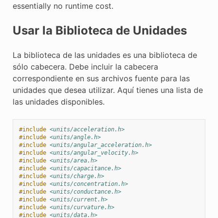
essentially no runtime cost.
E CONTROL
Usar la Biblioteca de Unidades
La biblioteca de las unidades es una biblioteca de
sólo cabecera. Debe incluir la cabecera
ÓN
correspondiente en sus archivos fuente para las
unidades que desea utilizar. Aquí tienes una lista de
las unidades disponibles.
#include
<units/acceleration.h>
#include
<units/angle.h>
#include
<units/angular_acceleration.h>
#include
<units/angular_velocity.h>
#include
<units/area.h>
#include
<units/capacitance.h>
#include
<units/charge.h>
#include
<units/concentration.h>
#include
<units/conductance.h>
#include
<units/current.h>
#include
<units/curvature.h>
#include
<units/data.h>