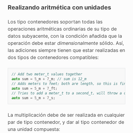
Realizando aritmética con unidades
Los tipo contenedores soportan todas las
operaciones aritméticas ordinarias de su tipo de
datos subyacente, con la condición añadida que la
operación debe estar
dimensionalmente
sólido. Así,
las adiciones siempre tienen que estar realizadas en
dos tipos de contenedores compatibles:
// Add two meter_t values together
auto
sum
=
5
_m
+
7
_m
;
// sum is 12_m
// Adds meters to feet; both are length, so this is fine
auto
sum
=
5
_m
+
7
_ft
;
// Tries to add a meter_t to a second_t, will throw a comp
auto
sum
=
5
_m
+
7
_s
;
La multiplicación debe de ser realizada en cualquier
par de tipo contenedor, y dar al tipo contenedor de
una unidad compuesta: