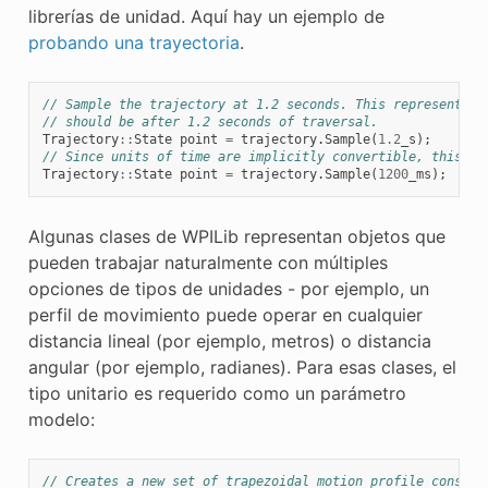
librerías de unidad. Aquí hay un ejemplo de
probando una trayectoria
.
// Sample the trajectory at 1.2 seconds. This represents w
// should be after 1.2 seconds of traversal.
Trajectory
::
State
point
=
trajectory
.
Sample
(
1.2
_s
);
// Since units of time are implicitly convertible, this is
Trajectory
::
State
point
=
trajectory
.
Sample
(
1200
_ms
);
Algunas clases de WPILib representan objetos que
pueden trabajar naturalmente con múltiples
opciones de tipos de unidades - por ejemplo, un
perfil de movimiento puede operar en cualquier
distancia lineal (por ejemplo, metros) o distancia
angular (por ejemplo, radianes). Para esas clases, el
tipo unitario es requerido como un parámetro
modelo:
// Creates a new set of trapezoidal motion profile constra