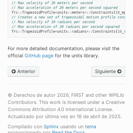
// Max velocity of 10 meters per second
// Max acceleration of 20 meters per second squared
frc
::
TrapezoidProfile
<
units
::
meters
>::
Constraints
{
10
_mps
,
// Creates a new set of trapezoidal motion profile constra
// Max velocity of 10 radians per second
// Max acceleration of 20 radians per second squared
frc
::
TrapezoidProfile
<
units
::
radians
>::
Constraints
{
10
_rad_
For more detailed documentation, please visit the
official
GitHub page
for the units library.
Anterior
Siguiente
© Derechos de autor 2026, FIRST and other WPILib
Contributors. This work is licensed under a Creative
Commons Attribution 4.0 International License.
Actualizado por última vez en 18 de abril de 2025.
Compilado con
Sphinx
usando un
tema
proporcionado por
Read the Docs
.