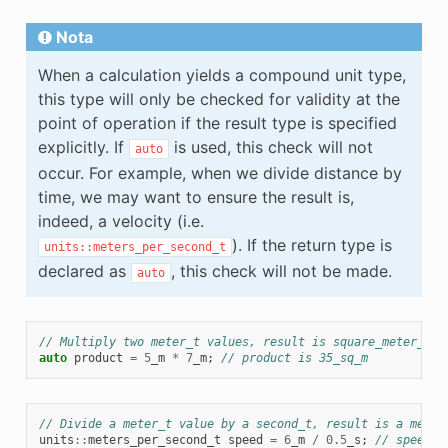
Nota
When a calculation yields a compound unit type,
this type will only be checked for validity at the
point of operation if the result type is specified
explicitly. If
is used, this check will not
auto
occur. For example, when we divide distance by
time, we may want to ensure the result is,
indeed, a velocity (i.e.
). If the return type is
units::meters_per_second_t
declared as
, this check will not be made.
auto
// Multiply two meter_t values, result is square_meter_t
auto
product
=
5
_m
*
7
_m
;
// product is 35_sq_m
// Divide a meter_t value by a second_t, result is a meter
units
::
meters_per_second_t
speed
=
6
_m
/
0.5
_s
;
// speed i