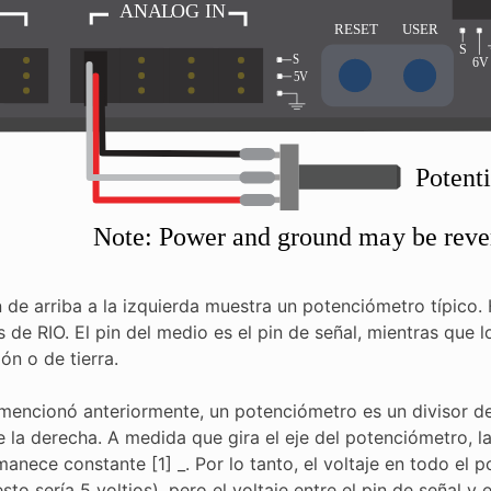
de arriba a la izquierda muestra un potenciómetro típico. H
 de RIO. El pin del medio es el pin de señal, mientras que 
ón o de tierra.
encionó anteriormente, un potenciómetro es un divisor de
e la derecha. A medida que gira el eje del potenciómetro, l
anece constante [1] _. Por lo tanto, el voltaje en todo el
sto sería 5 voltios), pero el voltaje entre el pin de señal y e