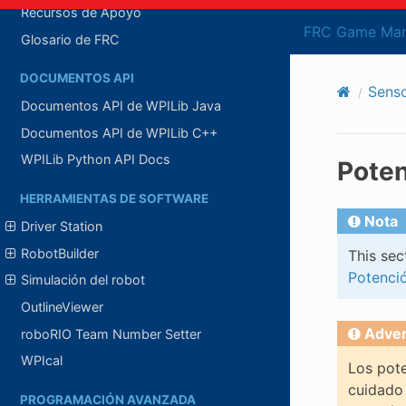
Recursos de Apoyo
FRC Game Man
Glosario de FRC
DOCUMENTOS API
Sens
Documentos API de WPILib Java
Documentos API de WPILib C++
WPILib Python API Docs
Poten
HERRAMIENTAS DE SOFTWARE
Nota
Driver Station
RobotBuilder
This sec
Potenci
Simulación del robot
OutlineViewer
Adver
roboRIO Team Number Setter
WPIcal
Los pote
cuidado
PROGRAMACIÓN AVANZADA