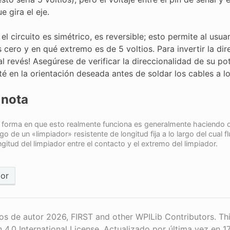
 gira el eje.
l circuito es simétrico, es reversible; esto permite al usua
 cero y en qué extremo es de 5 voltios. Para invertir la di
al revés! Asegúrese de verificar la direccionalidad de su 
té en la orientación deseada antes de soldar los cables a l
 nota
 forma en que esto realmente funciona es generalmente haciendo que
rgo de un «limpiador» resistente de longitud fija a lo largo del cual fl
ngitud del limpiador entre el contacto y el extremo del limpiador.
ior
s de autor 2026, FIRST and other WPILib Contributors. Th
n 4.0 International License.
Actualizado por última vez en 1