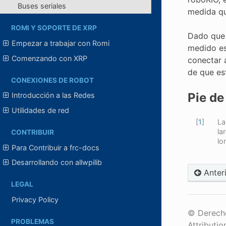
Buses seriales
medida que
ROMI Y SOPORTE DE XRP
Dado que e
Empezar a trabajar con Romi
medido es
Comenzando con XRP
conectar 
de que es
CONEXIONES DE ROBOT
Pie de
Introducción a las Redes
Utilidades de red
[
1
]
La
la
CONTRIBUIR
lo
Para Contribuir a frc-docs
Desarrollando con allwpilib
Anter
LEGAL
Privacy Policy
© Derecho
PROBLEMAS
Attributio