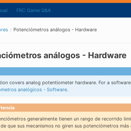
ual
FRC Game Q&A
ores
Potenciómetros análogos - Hardware
ciómetros análogos - Hardware
tion covers analog potentiometer hardware. For a software
ómetros analógicos - Software
.
tencia
nciómetros generalmente tienen un rango de recorrido lim
 de que sus mecanismos no giren sus potenciómetros más a