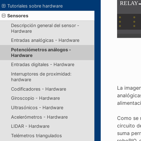
Tutoriales sobre hardware
Sensores
Descripción general del sensor -
Hardware
Entradas analógicas - Hardware
Potenciómetros análogos -
Hardware
Entradas digitales - Hardware
Interruptores de proximidad:
hardware
La imagen 
Codificadores - Hardware
analógicas
Giroscopio - Hardware
alimentaci
Ultrasónicos - Hardware
Acelerómetros - Hardware
Como se m
circuito d
LIDAR - Hardware
suma perm
Telémetros triangulados
roboRIO, e