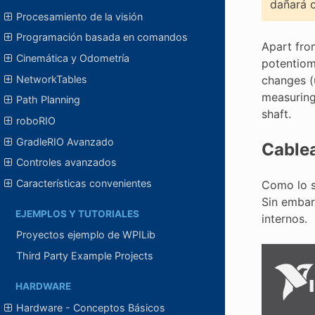
dañará o
Procesamiento de la visión
Programación basada en comandos
Apart fr
Cinemática y Odometría
potentiome
NetworkTables
changes (u
measuring
Path Planning
shaft.
roboRIO
GradleRIO Avanzado
Cable
Controles avanzados
Características convenientes
Como lo s
Sin embar
EJEMPLOS Y TUTORIALES
internos.
Proyectos ejemplo de WPILib
Third Party Example Projects
HARDWARE
Hardware - Conceptos Básicos