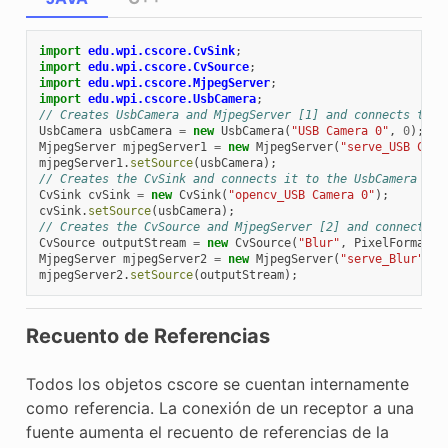
import
edu.wpi.cscore.CvSink
;
import
edu.wpi.cscore.CvSource
;
import
edu.wpi.cscore.MjpegServer
;
import
edu.wpi.cscore.UsbCamera
;
// Creates UsbCamera and MjpegServer [1] and connects them
UsbCamera
usbCamera
=
new
UsbCamera
(
"USB Camera 0"
,
0
);
MjpegServer
mjpegServer1
=
new
MjpegServer
(
"serve_USB Came
mjpegServer1
.
setSource
(
usbCamera
);
// Creates the CvSink and connects it to the UsbCamera
CvSink
cvSink
=
new
CvSink
(
"opencv_USB Camera 0"
);
cvSink
.
setSource
(
usbCamera
);
// Creates the CvSource and MjpegServer [2] and connects t
CvSource
outputStream
=
new
CvSource
(
"Blur"
,
PixelFormat
.
k
MjpegServer
mjpegServer2
=
new
MjpegServer
(
"serve_Blur"
,
1
mjpegServer2
.
setSource
(
outputStream
);
Recuento de Referencias
Todos los objetos cscore se cuentan internamente
como referencia. La conexión de un receptor a una
fuente aumenta el recuento de referencias de la