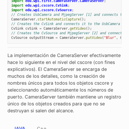
import
edu.wpi.first.cameraserver.CameraServer
;
import
edu.wpi.cscore.CvSink
;
import
edu.wpi.cscore.CvSource
;
// Creates UsbCamera and MjpegServer [1] and connects them
CameraServer
.
startAutomaticCapture
();
// Creates the CvSink and connects it to the UsbCamera
CvSink
cvSink
=
CameraServer
.
getVideo
();
// Creates the CvSource and MjpegServer [2] and connects t
CvSource
outputStream
=
CameraServer
.
putVideo
(
"Blur"
,
640
,
La implementación de CameraServer efectivamente
hace lo siguiente en el nivel del cscore (con fines
explicativos). El CameraServer se encarga de
muchos de los detalles, como la creación de
nombres únicos para todos los objetos cscore y
seleccionando automáticamente los números de
puerto. CameraServer también mantiene un registro
único de los objetos creados para que no se
destruyan si salen del alcance.
JAVA
C++