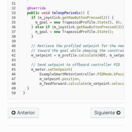
31
32
@Override
33
public
void
teleopPeriodic
()
{
34
if
(
m_joystick
.
getRawButtonPressed
(
2
))
{
35
m_goal
=
new
TrapezoidProfile
.
State
(
5
,
0
);
36
}
else
if
(
m_joystick
.
getRawButtonPressed
(
3
))
{
37
m_goal
=
new
TrapezoidProfile
.
State
();
38
}
39
40
// Retrieve the profiled setpoint for the next t
41
// toward the goal while obeying the constraints
42
m_setpoint
=
m_profile
.
calculate
(
kDt
,
m_setpoint
43
44
// Send setpoint to offboard controller PID
45
m_motor
.
setSetpoint
(
46
ExampleSmartMotorController
.
PIDMode
.
kPositio
47
m_setpoint
.
position
,
48
m_feedforward
.
calculate
(
m_setpoint
.
velocity
)
49
}
50
}
Anterior
Siguiente