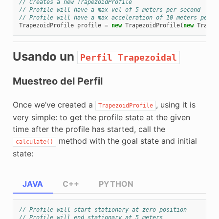
// Creates a new TrapezoidProfile
// Profile will have a max vel of 5 meters per second
// Profile will have a max acceleration of 10 meters per s
TrapezoidProfile
profile
=
new
TrapezoidProfile
(
new
Trapez
Usando un
Perfil
Trapezoidal
Muestreo del Perfil
Once we’ve created a
, using it is
TrapezoidProfile
very simple: to get the profile state at the given
time after the profile has started, call the
method with the goal state and initial
calculate()
state:
JAVA
C++
PYTHON
// Profile will start stationary at zero position
// Profile will end stationary at 5 meters