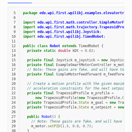
 5
package
edu.wpi.first.wpilibj.examples.elevatortrape
 6
 7
import
edu.wpi.first.math.controller.SimpleMotorFeed
 8
import
edu.wpi.first.math.trajectory.TrapezoidProfil
 9
import
edu.wpi.first.wpilibj.Joystick
;
10
import
edu.wpi.first.wpilibj.TimedRobot
;
11
12
public
class
Robot
extends
TimedRobot
{
13
private
static
double
kDt
=
0.02
;
14
15
private
final
Joystick
m_joystick
=
new
Joystick
(
1
16
private
final
ExampleSmartMotorController
m_motor
17
// Note: These gains are fake, and will have to be
18
private
final
SimpleMotorFeedforward
m_feedforward
19
20
// Create a motion profile with the given maximum 
21
// acceleration constraints for the next setpoint.
22
private
final
TrapezoidProfile
m_profile
=
23
new
TrapezoidProfile
(
new
TrapezoidProfile
.
Cons
24
private
TrapezoidProfile
.
State
m_goal
=
new
Trapez
25
private
TrapezoidProfile
.
State
m_setpoint
=
new
Tr
26
27
public
Robot
()
{
28
// Note: These gains are fake, and will have to 
29
m_motor
.
setPID
(
1.3
,
0.0
,
0.7
);
30
}