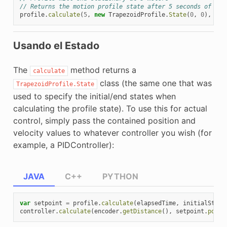
// Returns the motion profile state after 5 seconds of mot
profile
.
calculate
(
5
,
new
TrapezoidProfile
.
State
(
0
,
0
),
new
Usando el Estado
The
method returns a
calculate
class (the same one that was
TrapezoidProfile.State
used to specify the initial/end states when
calculating the profile state). To use this for actual
control, simply pass the contained position and
velocity values to whatever controller you wish (for
example, a PIDController):
JAVA
C++
PYTHON
var
setpoint
=
profile
.
calculate
(
elapsedTime
,
initialState
controller
.
calculate
(
encoder
.
getDistance
(),
setpoint
.
posit