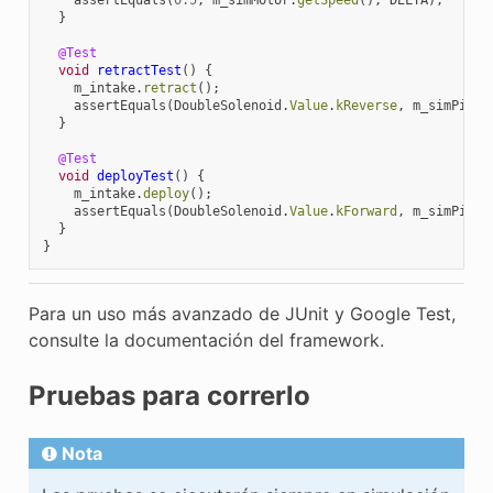
}
@Test
void
retractTest
()
{
m_intake
.
retract
();
assertEquals
(
DoubleSolenoid
.
Value
.
kReverse
,
m_simPisto
}
@Test
void
deployTest
()
{
m_intake
.
deploy
();
assertEquals
(
DoubleSolenoid
.
Value
.
kForward
,
m_simPisto
}
}
Para un uso más avanzado de JUnit y Google Test,
consulte la documentación del framework.
Pruebas para correrlo
Nota