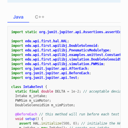
Java
C++
import static
org.junit.jupiter.api.Assertions.assertEqual
import
edu.wpi.first.hal.HAL
;
import
edu.wpi.first.wpilibj.DoubleSolenoid
;
import
edu.wpi.first.wpilibj.PneumaticsModuleType
;
import
edu.wpi.first.wpilibj.examples.unittest.Constants.I
import
edu.wpi.first.wpilibj.simulation.DoubleSolenoidSim
;
import
edu.wpi.first.wpilibj.simulation.PWMSim
;
import
org.junit.jupiter.api.AfterEach
;
import
org.junit.jupiter.api.BeforeEach
;
import
org.junit.jupiter.api.Test
;
class
IntakeTest
{
static
final
double
DELTA
=
1e-2
;
// acceptable deviatio
Intake
m_intake
;
PWMSim
m_simMotor
;
DoubleSolenoidSim
m_simPiston
;
@BeforeEach
// this method will run before each test
void
setup
()
{
assert
HAL
.
initialize
(
500
,
0
);
// initialize the HAL, 
m_intake
=
new
Intake
();
// create our intake