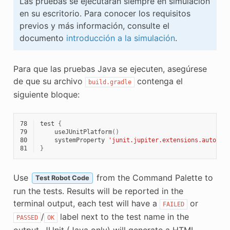
Las pruebas se ejecutarán siempre en simulación
en su escritorio. Para conocer los requisitos
previos y más información, consulte el
documento
introducción a la simulación
.
Para que las pruebas Java se ejecuten, asegúrese
de que su archivo
contenga el
build.gradle
siguiente bloque:
78
test
{
79
useJUnitPlatform
()
80
systemProperty
'junit.jupiter.extensions.autodet
81
}
Use
from the Command Palette to
Test Robot Code
run the tests. Results will be reported in the
terminal output, each test will have a
or
FAILED
/
label next to the test name in the
PASSED
OK
output. JUnit (Java only) will generate a HTML