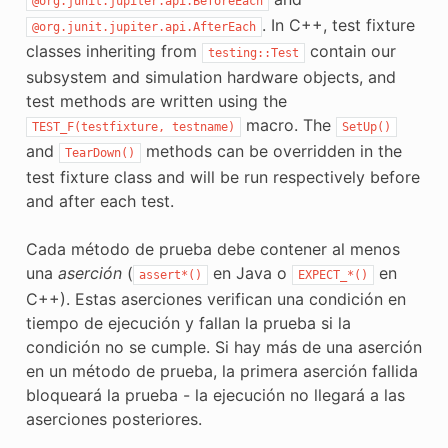
@org.junit.jupiter.api.BeforeEach
. In C++, test fixture
@org.junit.jupiter.api.AfterEach
classes inheriting from
contain our
testing::Test
subsystem and simulation hardware objects, and
test methods are written using the
macro. The
TEST_F(testfixture,
testname)
SetUp()
and
methods can be overridden in the
TearDown()
test fixture class and will be run respectively before
and after each test.
Cada método de prueba debe contener al menos
una
aserción
(
en Java o
en
assert*()
EXPECT_*()
C++). Estas aserciones verifican una condición en
tiempo de ejecución y fallan la prueba si la
condición no se cumple. Si hay más de una aserción
en un método de prueba, la primera aserción fallida
bloqueará la prueba - la ejecución no llegará a las
aserciones posteriores.