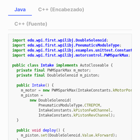
Java
C++ (Encabezado)
C++ (Fuente)
import
edu.wpi.first.wpilibj.DoubleSolenoid
;
import
edu.wpi.first.wpilibj.PneumaticsModuleType
;
import
edu.wpi.first.wpilibj.examples.unittest.Constants.I
import
edu.wpi.first.wpilibj.motorcontrol.PWMSparkMax
;
public
class
Intake
implements
AutoCloseable
{
private
final
PWMSparkMax
m_motor
;
private
final
DoubleSolenoid
m_piston
;
public
Intake
()
{
m_motor
=
new
PWMSparkMax
(
IntakeConstants
.
kMotorPort
);
m_piston
=
new
DoubleSolenoid
(
PneumaticsModuleType
.
CTREPCM
,
IntakeConstants
.
kPistonFwdChannel
,
IntakeConstants
.
kPistonRevChannel
);
}
public
void
deploy
()
{
m_piston
.
set
(
DoubleSolenoid
.
Value
.
kForward
);