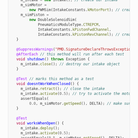
m_simMotor
=
new
PWMSim
(
IntakeConstants
.
kMotorPort
);
// create 
m_simPiston
=
new
DoubleSolenoidSim
(
PneumaticsModuleType
.
CTREPCM
,
IntakeConstants
.
kPistonFwdChannel
,
IntakeConstants
.
kPistonRevChannel
);
// create 
}
@SuppressWarnings
(
"PMD.SignatureDeclareThrowsException"
)
@AfterEach
// this method will run after each test
void
shutdown
()
throws
Exception
{
m_intake
.
close
();
// destroy our intake object
}
@Test
// marks this method as a test
void
doesntWorkWhenClosed
()
{
m_intake
.
retract
();
// close the intake
m_intake
.
activate
(
0.5
);
// try to activate the motor
assertEquals
(
0.0
,
m_simMotor
.
getSpeed
(),
DELTA
);
// make sure t
}
@Test
void
worksWhenOpen
()
{
m_intake
.
deploy
();
m_intake
.
activate
(
0.5
);
assertEquals
(
0.5
,
m_simMotor
.
getSpeed
(),
DELTA
);