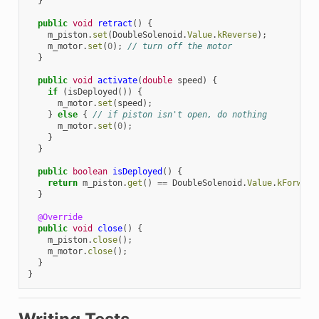
}
public
void
retract
()
{
m_piston
.
set
(
DoubleSolenoid
.
Value
.
kReverse
);
m_motor
.
set
(
0
);
// turn off the motor
}
public
void
activate
(
double
speed
)
{
if
(
isDeployed
())
{
m_motor
.
set
(
speed
);
}
else
{
// if piston isn't open, do nothing
m_motor
.
set
(
0
);
}
}
public
boolean
isDeployed
()
{
return
m_piston
.
get
()
==
DoubleSolenoid
.
Value
.
kForward
}
@Override
public
void
close
()
{
m_piston
.
close
();
m_motor
.
close
();
}
}