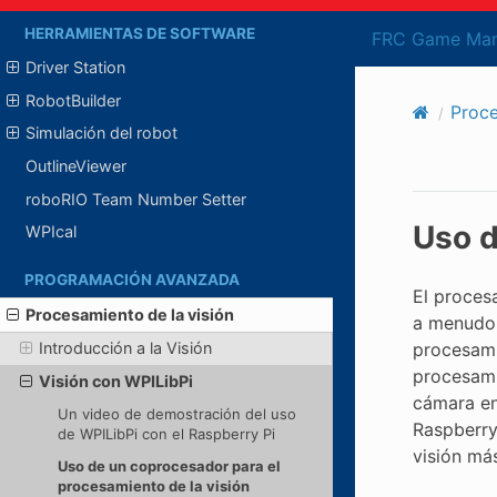
HERRAMIENTAS DE SOFTWARE
FRC Game Man
Driver Station
RobotBuilder
Proce
Simulación del robot
OutlineViewer
roboRIO Team Number Setter
Uso d
WPIcal
PROGRAMACIÓN AVANZADA
El proces
Procesamiento de la visión
a menudo 
procesami
Introducción a la Visión
procesami
Visión con WPILibPi
cámara en
Un video de demostración del uso
Raspberry 
de WPILibPi con el Raspberry Pi
visión má
Uso de un coprocesador para el
procesamiento de la visión