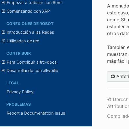
Empezar a trabajar con Romi
A menudo 
Comenzando con XRP
este caso
como Shuf
CONEXIONES DE ROBOT
establecer
Introducción a las Redes
otros dat
Utilidades de red
También e
CONTRIBUIR
muestran 
más fácil
Para Contribuir a frc-docs
Desarrollando con allwpilib
Anter
LEGAL
Privacy Policy
© Derecho
PROBLEMAS
Attributio
Report a Documentation Issue
Compilad