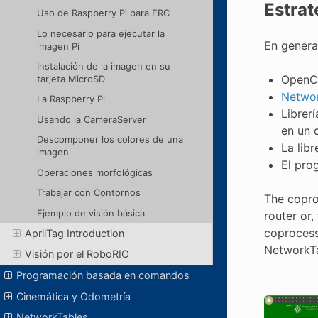
Estrat
Uso de Raspberry Pi para FRC
Lo necesario para ejecutar la
En genera
imagen Pi
Instalación de la imagen en su
OpenCV
tarjeta MicroSD
Networ
La Raspberry Pi
Librer
Usando la CameraServer
en un 
Descomponer los colores de una
La lib
imagen
El pro
Operaciones morfológicas
Trabajar con Contornos
The copro
Ejemplo de visión básica
router or
coprocesso
AprilTag Introduction
NetworkTa
Visión por el RoboRIO
Programación basada en comandos
Cinemática y Odometría
NetworkTables