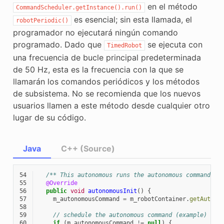
en el método
CommandScheduler.getInstance().run()
es esencial; sin esta llamada, el
robotPeriodic()
programador no ejecutará ningún comando
programado. Dado que
se ejecuta con
TimedRobot
una frecuencia de bucle principal predeterminada
de 50 Hz, esta es la frecuencia con la que se
llamarán los comandos periódicos y los métodos
de subsistema. No se recomienda que los nuevos
usuarios llamen a este método desde cualquier otro
lugar de su código.
Java
C++ (Source)
54
/** This autonomous runs the autonomous command se
55
@Override
56
public
void
autonomousInit
()
{
57
m_autonomousCommand
=
m_robotContainer
.
getAutono
58
59
// schedule the autonomous command (example)
60
if
(
m_autonomousCommand
!=
null
)
{