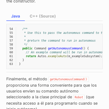
the constructor.
Java
C++ (Source)
54
/**
55
   * Use this to pass the autonomous command to the 
56
   *
57
   * @return the command to run in autonomous
58
   */
59
public
Command
getAutonomousCommand
()
{
60
// An example command will be run in autonomous
61
return
Autos
.
exampleAuto
(
m_exampleSubsystem
);
62
}
63
}
Finalmente, el método
getAutonomousCommand()
proporciona una forma conveniente para que los
usuarios envíen su comando autónomo
seleccionado a la clase principal de
(que
Robot
necesita acceso a él para programarlo cuando se
inicie autónomo).