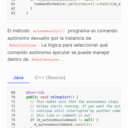
61
CommandScheduler
.
getInstance
().
schedule
(
m_auto
62
}
63
}
El método
programa un comando
autonomousInit()
autónomo devuelto por la instancia de
. La lógica para seleccionar qué
RobotContainer
comando autónomo ejecutar se puede manejar
dentro de
.
RobotContainer
Java
C++ (Source)
69
@Override
70
public
void
teleopInit
()
{
71
// This makes sure that the autonomous stops run
72
// teleop starts running. If you want the autono
73
// continue until interrupted by another command
74
// this line or comment it out.
75
if
(
m_autonomousCommand
!=
null
)
{
76
m_autonomousCommand
.
cancel
();