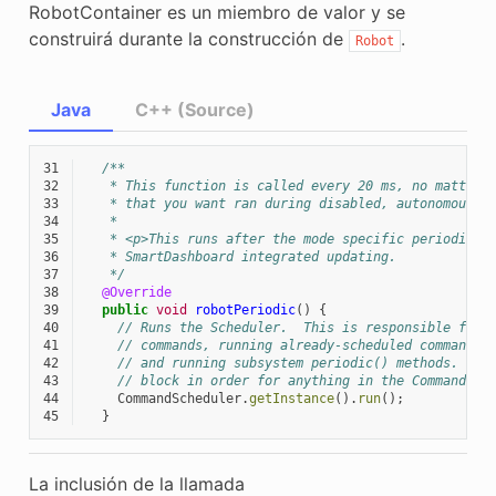
RobotContainer es un miembro de valor y se
construirá durante la construcción de
.
Robot
Java
C++ (Source)
31
/**
32
   * This function is called every 20 ms, no matter 
33
   * that you want ran during disabled, autonomous, 
34
   *
35
   * <p>This runs after the mode specific periodic f
36
   * SmartDashboard integrated updating.
37
   */
38
@Override
39
public
void
robotPeriodic
()
{
40
// Runs the Scheduler.  This is responsible for 
41
// commands, running already-scheduled commands,
42
// and running subsystem periodic() methods.  Th
43
// block in order for anything in the Command-ba
44
CommandScheduler
.
getInstance
().
run
();
45
}
La inclusión de la llamada