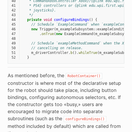
40
   * CommandXboxController Xbox}/{@link edu.wpi.firs
41
   * PS4} controllers or {@link edu.wpi.first.wpilib
42
   * joysticks}.
43
   */
44
private
void
configureBindings
()
{
45
// Schedule `ExampleCommand` when `exampleCondit
46
new
Trigger
(
m_exampleSubsystem
::
exampleCondition
47
.
onTrue
(
new
ExampleCommand
(
m_exampleSubsyste
48
49
// Schedule `exampleMethodCommand` when the Xbox
50
// cancelling on release.
51
m_driverController
.
b
().
whileTrue
(
m_exampleSubsys
52
}
As mentioned before, the
RobotContainer()
constructor is where most of the declarative setup
for the robot should take place, including button
bindings, configuring autonomous selectors, etc. If
the constructor gets too «busy,» users are
encouraged to migrate code into separate
subroutines (such as the
configureBindings()
method included by default) which are called from