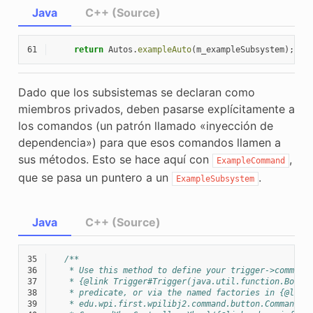
Java
C++ (Source)
61
return
Autos
.
exampleAuto
(
m_exampleSubsystem
);
Dado que los subsistemas se declaran como
miembros privados, deben pasarse explícitamente a
los comandos (un patrón llamado «inyección de
dependencia») para que esos comandos llamen a
sus métodos. Esto se hace aquí con
,
ExampleCommand
que se pasa un puntero a un
.
ExampleSubsystem
Java
C++ (Source)
35
/**
36
   * Use this method to define your trigger->command
37
   * {@link Trigger#Trigger(java.util.function.Boole
38
   * predicate, or via the named factories in {@link
39
   * edu.wpi.first.wpilibj2.command.button.CommandGe