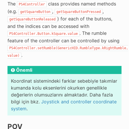
The
class provides named methods
PS4Controller
(e.g.
,
,
getSquareButton
getSquareButtonPressed
) for each of the buttons,
getSquareButtonReleased
and the indices can be accessed with
. The rumble
PS4Controller.Button.kSquare.value
feature of the controller can be controlled by using
PS4Controller.setRumble(GenericHID.RumbleType.kRightRumble,
.
value)
Önemli
Koordinat sistemindeki farklar sebebiyle takımlar
kumanda kolu eksenlerini okurken genellikle
değerlerin olumsuzlarını almaktadır. Daha fazla
bilgi için bkz.
Joystick and controller coordinate
system
.
POV