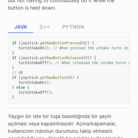
but not having to continuously do it while the
button is held down.
JAVA
C++
PYTHON
if
(
joystick
.
getRawButtonPressed
(
0
))
{
turnIntakeOn
();
// When pressed the intake turns on
}
if
(
joystick
.
getRawButtonReleased
(
0
))
{
turnIntakeOff
();
// When released the intake turns off
}
// OR
if
(
joystick
.
getRawButton
(
0
))
{
turnIntakeOn
();
}
else
{
turnIntakeOff
();
}
Yaygın bir iste bir tuşa basıldığında bir şeyin
açılması veya kapatılmasıdır. Açma/kapamalar,
kullanıcının robotun durumunu takip etmesini