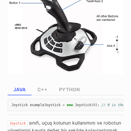
JAVA
C++
PYTHON
Joystick
exampleJoystick
=
new
Joystick
(
0
);
// 0 is the US
sınıfı, uçuş kolunun kullanımını ve robotun
Joystick
yönetimini kayda değer bir şekilde kolaylaştırmak