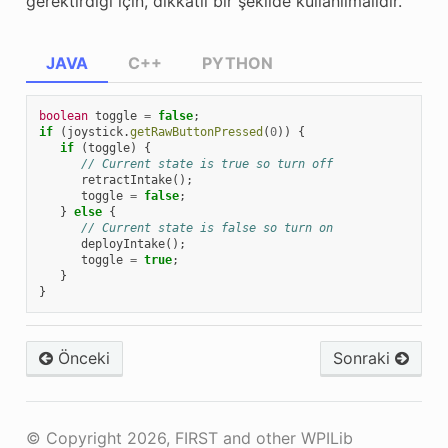
gerektirdiği için, dikkatli bir şekilde kullanılmalıdır.
JAVA
C++
PYTHON
boolean
toggle
=
false
;
if
(
joystick
.
getRawButtonPressed
(
0
))
{
if
(
toggle
)
{
// Current state is true so turn off
retractIntake
();
toggle
=
false
;
}
else
{
// Current state is false so turn on
deployIntake
();
toggle
=
true
;
}
}
Önceki
Sonraki
© Copyright 2026, FIRST and other WPILib