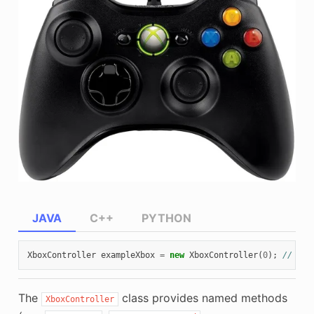
JAVA
C++
PYTHON
XboxController
exampleXbox
=
new
XboxController
(
0
);
// 0 i
The
class provides named methods
XboxController