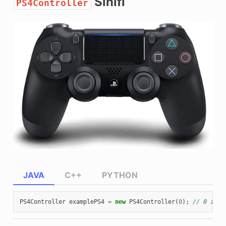
Sınıfı
PS4Controller
JAVA
C++
PYTHON
PS4Controller
examplePS4
=
new
PS4Controller
(
0
);
// 0 is t