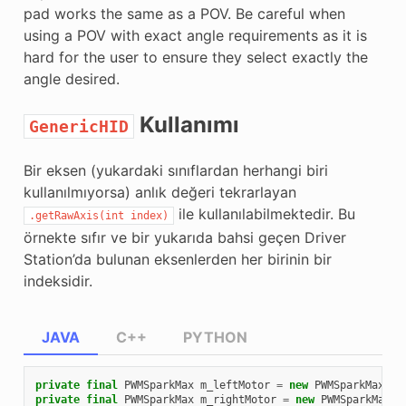
pad works the same as a POV. Be careful when
using a POV with exact angle requirements as it is
hard for the user to ensure they select exactly the
angle desired.
Kullanımı
GenericHID
Bir eksen (yukardaki sınıflardan herhangi biri
kullanılmıyorsa) anlık değeri tekrarlayan
ile kullanılabilmektedir. Bu
.getRawAxis(int
index)
örnekte sıfır ve bir yukarıda bahsi geçen Driver
Station’da bulunan eksenlerden her birinin bir
indeksidir.
JAVA
C++
PYTHON
private
final
PWMSparkMax
m_leftMotor
=
new
PWMSparkMax
(
Co
private
final
PWMSparkMax
m_rightMotor
=
new
PWMSparkMax
(
C