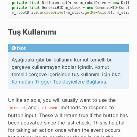
private
final
DifferentialDrive
m_robotDrive
=
new
Differe
private
final
GenericHID
m_stick
=
new
GenericHID
(
Constant
m_robotDrive
.
arcadeDrive
(
-
m_stick
.
getRawAxis
(
0
),
m_stick
.
g
Tuş Kullanımı
Not
Aşağıdaki gibi bir kullanım komut temelli bir
çerçeve kullanmayan kodlar içindir. Komut
temelli çerçeve içerisinde tuş kullanımı için bkz.
Komutları Trigger-Tetikleyicilere Bağlama
.
Unlike an axis, you will usually want to use the
and
methods to respond to
pressed
released
button input. These will return true if the button has
been activated since the last check. This is helpful
for taking an action once when the event occurs