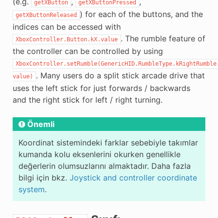
(e.g.
,
,
getXButton
getXButtonPressed
) for each of the buttons, and the
getXButtonReleased
indices can be accessed with
. The rumble feature of
XboxController.Button.kX.value
the controller can be controlled by using
XboxController.setRumble(GenericHID.RumbleType.kRightRumble
. Many users do a split stick arcade drive that
value)
uses the left stick for just forwards / backwards
and the right stick for left / right turning.
Önemli
Koordinat sistemindeki farklar sebebiyle takımlar
kumanda kolu eksenlerini okurken genellikle
değerlerin olumsuzlarını almaktadır. Daha fazla
bilgi için bkz.
Joystick and controller coordinate
system
.