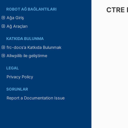
CTRE P
ROBOT AĞ BAĞLANTILARI
Ağa Giriş
Ağ Araçları
KATKIDA BULUNMA
frc-docs’a Katkıda Bulunmak
Allwpilib ile geliştirme
LEGAL
Privacy Policy
SORUNLAR
Report a Documentation Issue