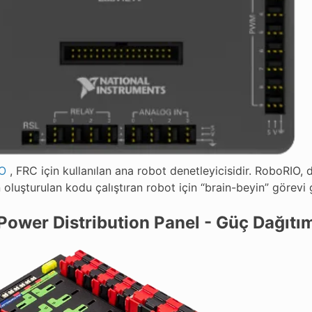
IO
, FRC için kullanılan ana robot denetleyicisidir. RoboRIO
 oluşturulan kodu çalıştıran robot için “brain-beyin” görevi 
ower Distribution Panel - Güç Dağıtım