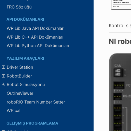
FRC Sözlüğü
API DOKÜMANLARI
Kontrol s
WPILib Java API Dokümanları
WPILib C++ API Dokümanları
NI rob
WPILib Python API Dokümanları
YAZILIM ARAÇLARI
Driver Station
RobotBuilder
Robot Simülasyonu
OutlineViewer
roboRIO Team Number Setter
WPIcal
GELIŞMIŞ PROGRAMLAMA