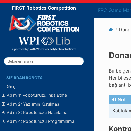
FIRST Robotics Competition
FRC Game Man
Donan
Donan
Bu belgeni
Her bileşe
SIFIRDAN ROBOTA
bağlantı b
Giriş
Adım 1: Robotunuzu İnşa Etme
Not
Adım 2: Yazılımın Kurulması
Kablolam
Adım 3: Robotunuzu Hazırlama
Adım 4: Robotunuzu Programlama
Kontro