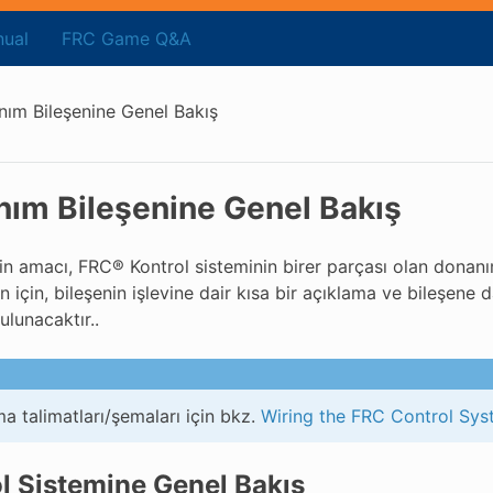
ual
FRC Game Q&A
ım Bileşenine Genel Bakış
ım Bileşenine Genel Bakış
n amacı, FRC® Kontrol sisteminin birer parçası olan donanım
n için, bileşenin işlevine dair kısa bir açıklama ve bileşene
ulunacaktır..
a talimatları/şemaları için bkz.
Wiring the FRC Control Sy
l Sistemine Genel Bakış