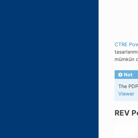
CTRE Powe
tasarlanm
mümkün ol
Not
The PDP 
Viewer
REV Po