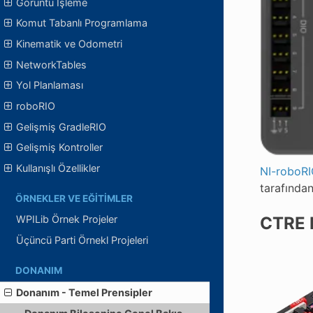
Görüntü İşleme
Komut Tabanlı Programlama
Kinematik ve Odometri
NetworkTables
Yol Planlaması
roboRIO
Gelişmiş GradleRIO
Gelişmiş Kontroller
Kullanışlı Özellikler
NI-roboR
tarafından
ÖRNEKLER VE EĞITIMLER
CTRE P
WPILib Örnek Projeler
Üçüncü Parti Örnekl Projeleri
DONANIM
Donanım - Temel Prensipler