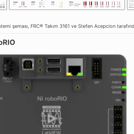
istemi şeması, FRC® Takım 3161 ve Stefen Acepcion tarafınd
oRIO