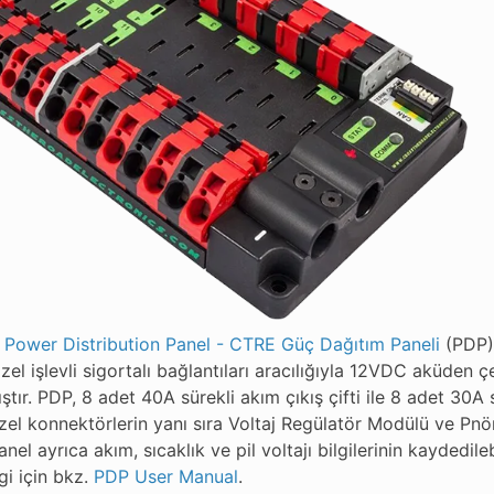
Power Distribution Panel - CTRE Güç Dağıtım Paneli
(PDP) 
zel işlevli sigortalı bağlantıları aracılığıyla 12VDC aküden ç
ştır. PDP, 8 adet 40A sürekli akım çıkış çifti ile 8 adet 30A 
özel konnektörlerin yanı sıra Voltaj Regülatör Modülü ve Pn
Panel ayrıca akım, sıcaklık ve pil voltajı bilgilerinin kayded
lgi için bkz.
PDP User Manual
.