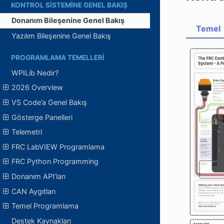
KONTROL SISTEMINE GENEL BAKIŞ
Donanım Bileşenine Genel Bakış
Temel
Yazılım Bileşenine Genel Bakış
PROGRAMLAMA TEMELLERI
WPILib Nedir?
2026 Overview
VS Code’a Genel Bakış
Gösterge Panelleri
Telemetri
FRC LabVIEW Programlama
FRC Python Programming
Donanım API’ları
CAN Aygıtları
Temel Programlama
Destek Kaynakları