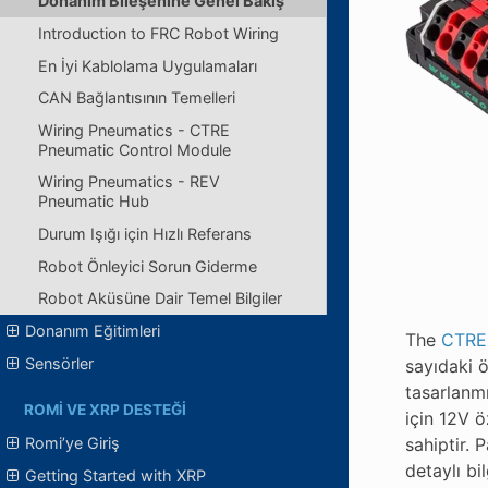
Donanım Bileşenine Genel Bakış
Introduction to FRC Robot Wiring
En İyi Kablolama Uygulamaları
CAN Bağlantısının Temelleri
Wiring Pneumatics - CTRE
Pneumatic Control Module
Wiring Pneumatics - REV
Pneumatic Hub
Durum Işığı için Hızlı Referans
Robot Önleyici Sorun Giderme
Robot Aküsüne Dair Temel Bilgiler
Donanım Eğitimleri
The
CTRE 
Sensörler
sayıdaki ö
tasarlanmı
ROMI VE XRP DESTEĞI
için 12V 
Romi’ye Giriş
sahiptir. 
detaylı bi
Getting Started with XRP