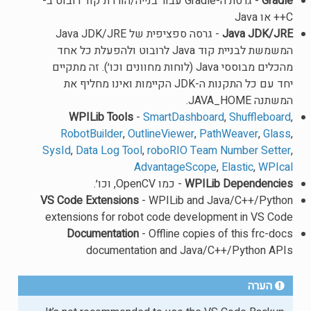
Gradle
- גרסת ה-Gradle עבור בנייה/הורדת קוד רובוט ב-
C++ או Java
Java JDK/JRE
- גרסה ספציפית של Java JDK/JRE
המשמשת לבניית קוד Java לרובוט ולהפעלת כל אחד
מהכלים מבוססי Java (לוחות מחוונים וכו׳). זה מתקיים
יחד עם כל התקנות ה-JDK הקיימות ואינו מחליף את
המשתנה JAVA_HOME.
WPILib Tools
-
SmartDashboard
,
Shuffleboard
,
RobotBuilder
,
OutlineViewer
,
PathWeaver
,
Glass
,
SysId
,
Data Log Tool
,
roboRIO Team Number Setter
,
AdvantageScope
,
Elastic
,
WPIcal
WPILib Dependencies
- כמו OpenCV, וכו׳.
VS Code Extensions
- WPILib and Java/C++/Python
extensions for robot code development in VS Code
Documentation
- Offline copies of this frc-docs
documentation and Java/C++/Python APIs
הערה