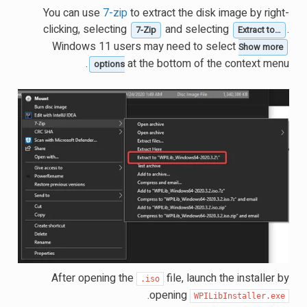
You can use
7-zip
to extract the disk image by right-
clicking, selecting
and selecting
.
7-Zip
Extract to…
Windows 11 users may need to select
Show more
at the bottom of the context menu.
options
After opening the
file, launch the installer by
.iso
.
opening
WPILibInstaller.exe