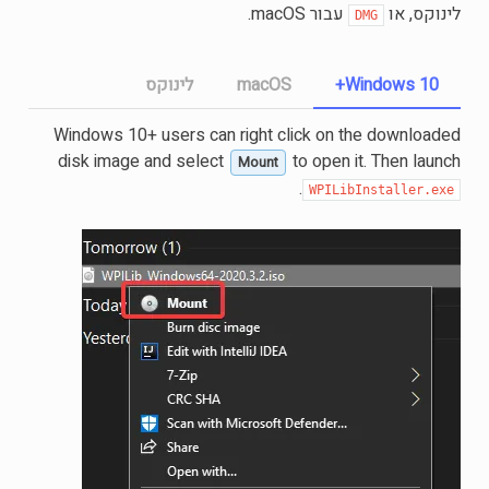
לינוקס, או
עבור macOS.
DMG
Windows 10+
macOS
לינוקס
Windows 10+ users can right click on the downloaded
disk image and select
to open it. Then launch
Mount
.
WPILibInstaller.exe