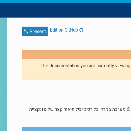
Edit on GitHub
Present
The documentation you are currently viewin
המטרה של מסמך זה היא לספק סקירה קצרה של רכיבי החומרה המרכיבים את FRC® מערכת בקרה. כל רכיב יכיל תיאור קצר של פונקציית