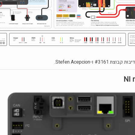
#316 ו-Stefen Acepcion.
NI 