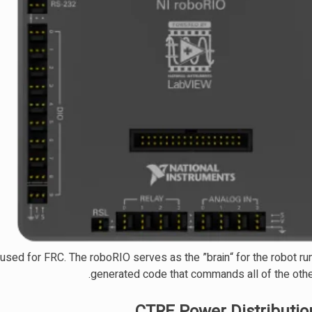
r used for FRC. The roboRIO serves as the ”brain“ for the robot r
generated code that commands all of the othe
CTRE Power Distributio