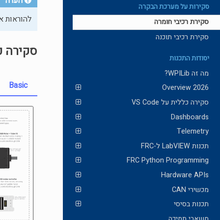
הערה
סקירות על מערכת הבקרה
להוראות או
סקירת רכיבי חומרה
סקירת רכיבי תוכנה
סקירה כ
יסודות התכנות
מה זה WPILib?
Basic
2026 Overview
סקירה כללית על VS Code
Dashboards
Telemetry
תכנות LabVIEW ל-FRC
FRC Python Programming
Hardware APIs
מכשירי CAN
תכנות בסיסי
משאבי תמיכה