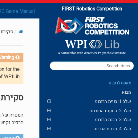
FIRST Robotics Competition
RC Game Manual
סקירת 
arning!
on for the
of WPILib.
מאפס לרובוט
מבוא
סקירת 
שלב 1: בניית הרובוט
שלב 2: התקנת התוכנות
שלב 3: הכנת הרובוט
הרכיב וקישו
שלב 4: תכנות הרובוט