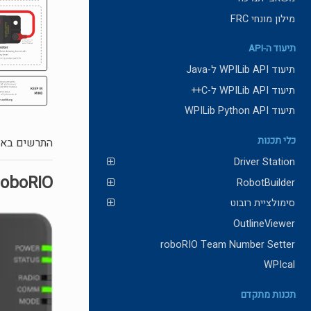
מילון מונחי FRC
תיעוד ה-API
תיעוד WPILib API ל-Java
תיעוד WPILib API ל-C++
תיעוד WPILib Python API
כלי תכנות
התרשים באדיבות קבוצת 1
Driver Station
roboRIO
RobotBuilder
סימולציית רובוט
OutlineViewer
roboRIO Team Number Setter
WPIcal
תכנות מתקדם