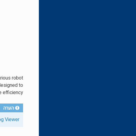
rious robot
designed to
 efficiency.
הערה
Log Viewer