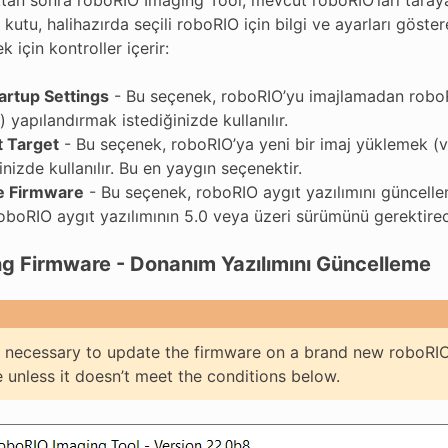
i kutu, halihazırda seçili roboRIO için bilgi ve ayarları göst
k için kontroller içerir:
tartup Settings
- Bu seçenek, roboRIO’yu imajlamadan roboR
) yapılandırmak istediğinizde kullanılır.
 Target
- Bu seçenek, roboRIO’ya yeni bir imaj yüklemek 
inizde kullanılır. Bu en yaygın seçenektir.
e Firmware
- Bu seçenek, roboRIO aygıt yazılımını güncellem
roboRIO aygıt yazılımının 5.0 veya üzeri sürümünü gerektire
g Firmware - Donanım Yazılımını Güncelleme
ly necessary to update the firmware on a brand new roboRI
 unless it doesn’t meet the conditions below.