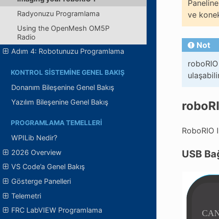
Paneline
Radyonuzu Programlama
ve konek
Using the OpenMesh OM5P
Radio
Not
Adım 4: Robotunuzu Programlama
roboRIO 
KONTROL SISTEMINE GENEL BAKIŞ
ulaşabili
Donanım Bileşenine Genel Bakış
Yazılım Bileşenine Genel Bakış
roboRI
PROGRAMLAMA TEMELLERI
RoboRIO I
WPILib Nedir?
2026 Overview
USB Bağ
VS Code’a Genel Bakış
Gösterge Panelleri
Telemetri
FRC LabVIEW Programlama