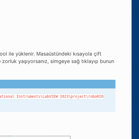
l ile yüklenir. Masaüstündeki kısayola çift
 zorluk yaşıyorsanız, simgeye sağ tıklayıp bunun
ational
Instruments\LabVIEW
2023\project\roboRIO