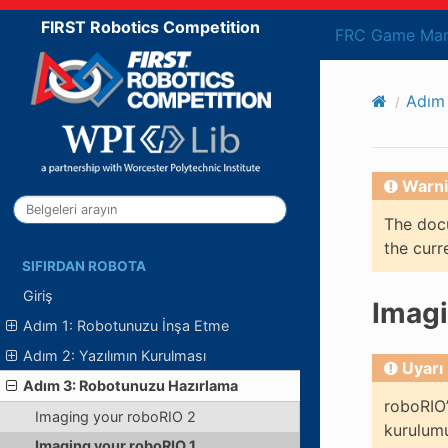
FIRST Robotics Competition
FRC Game Man
Adım 
Warni
The docu
the curr
SIFIRDAN ROBOTA
Giriş
Imagi
Adım 1: Robotunuzu İnşa Etme
Adım 2: Yazılımın Kurulması
Uyarı
Adım 3: Robotunuzu Hazırlama
roboRIO
Imaging your roboRIO 2
kurulum
Imaging your roboRIO 1