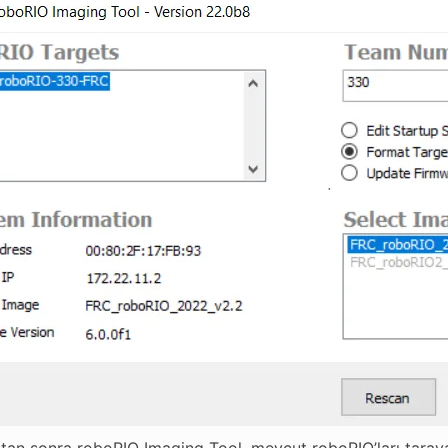
ktan sonra roboRIO Imaging Tool, mevcut roboRIO’ları taraya