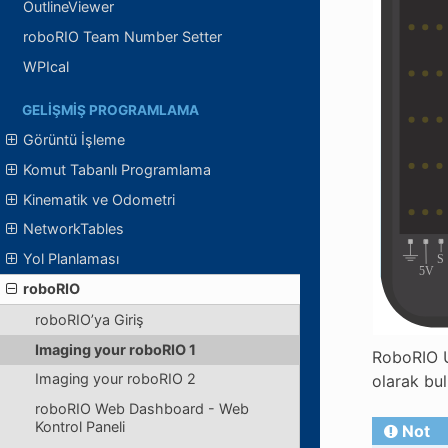
OutlineViewer
roboRIO Team Number Setter
WPIcal
GELIŞMIŞ PROGRAMLAMA
Görüntü İşleme
Komut Tabanlı Programlama
Kinematik ve Odometri
NetworkTables
Yol Planlaması
roboRIO
roboRIO’ya Giriş
Imaging your roboRIO 1
RoboRIO U
Imaging your roboRIO 2
olarak bul
roboRIO Web Dashboard - Web
Kontrol Paneli
Not