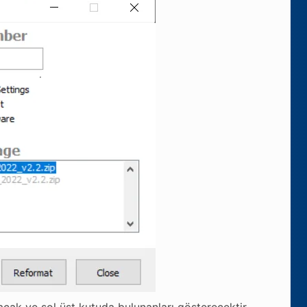
cak ve sol üst kutuda bulunanları gösterecektir.