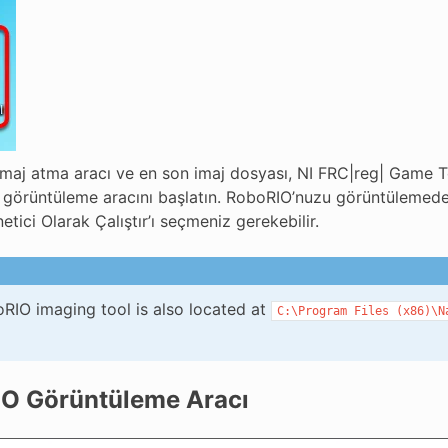
maj atma aracı ve en son imaj dosyası, NI FRC|reg| Game Too
k görüntüleme aracını başlatın. RoboRIO’nuzu görüntülemede
etici Olarak Çalıştır’ı seçmeniz gerekebilir.
RIO imaging tool is also located at
C:\Program
Files
(x86)\N
IO Görüntüleme Aracı