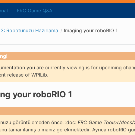
ual
FRC Game Q&A
3: Robotunuzu Hazırlama
Imaging your roboRIO 1
ng!
mentation you are currently viewing is for upcoming chan
ent release of WPILib.
ng your roboRIO 1
’nuzu görüntülemeden önce, :doc:
FRC Game Tools</docs/z
unu tamamlamış olmanız gerekmektedir. Ayrıca roboRIO güc