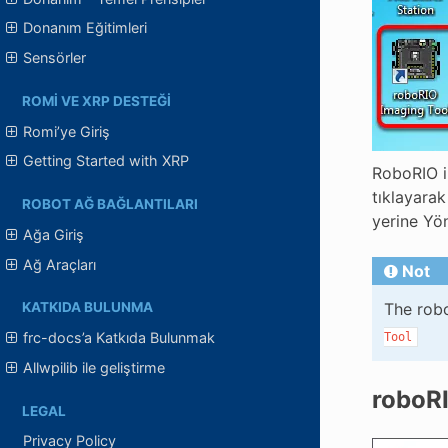
Donanım Eğitimleri
Sensörler
ROMI VE XRP DESTEĞI
Romi’ye Giriş
Getting Started with XRP
RoboRIO i
tıklayara
ROBOT AĞ BAĞLANTILARI
yerine Yön
Ağa Giriş
Ağ Araçları
Not
The robo
KATKIDA BULUNMA
frc-docs’a Katkıda Bulunmak
Tool
Allwpilib ile geliştirme
roboR
LEGAL
Privacy Policy