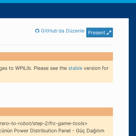
GitHub'da Düzenle
Present
ges to WPILib. Please see the
stable
version for
ero-to-robot/step-2/frc-game-tools>
ünün Power Distribution Panel - Güç Dağıtım