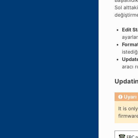
Sol alttak
değiştirme
Edit S
ayarlar
Format
istediğ
Updat
aracı 
Updatin
Uyarı
It is on
firmware