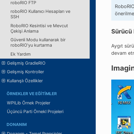
roboRIO FTP
RoboRIO 
roboRIO Kullanıcı Hesapları ve
önerilme
SSH
RoboRIO Kesintisi ve Mevcut
Sürücü
Çekişi Anlama
Güvenli Modu kullanarak bir
roboRIO’yu kurtarma
Aygıt sürü
devam etm
Ek Yardım
Gelişmiş GradleRIO
Imagin
Gelişmiş Kontroller
Kullanışlı Özellikler
ÖRNEKLER VE EĞITIMLER
WPILib Örnek Projeler
Üçüncü Parti Örnekl Projeleri
DONANIM
Donanım - Temel Prensipler