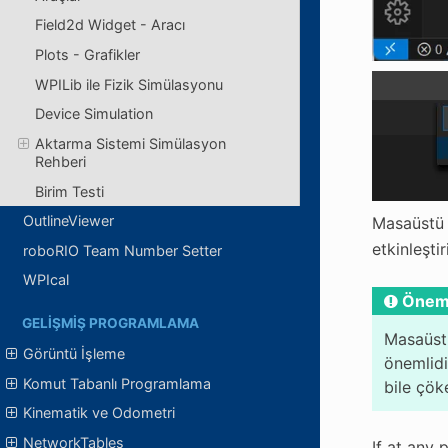
Field2d Widget - Aracı
Plots - Grafikler
WPILib ile Fizik Simülasyonu
Device Simulation
Aktarma Sistemi Simülasyon
Rehberi
Birim Testi
OutlineViewer
Masaüstü 
etkinleştir
roboRIO Team Number Setter
WPIcal
Önem
GELIŞMIŞ PROGRAMLAMA
Masaüstü
Görüntü İşleme
önemlidi
Komut Tabanlı Programlama
bile çöke
Kinematik ve Odometri
NetworkTables
If at any