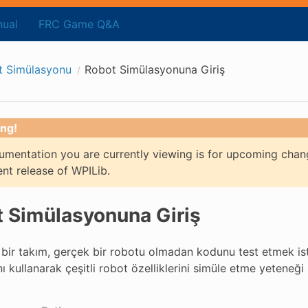
ual
FRC Game Q&A
t Simülasyonu
Robot Simülasyonuna Giriş
ng!
mentation you are currently viewing is for upcoming chan
ent release of WPILib.
 Simülasyonuna Giriş
 bir takım, gerçek bir robotu olmadan kodunu test etmek ist
ı kullanarak çeşitli robot özelliklerini simüle etme yeteneği 