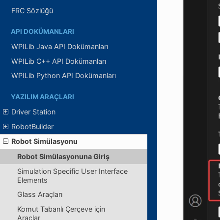
FRC Sözlüğü
API DOKÜMANLARI
WPILib Java API Dokümanları
WPILib C++ API Dokümanları
WPILib Python API Dokümanları
YAZILIM ARAÇLARI
Driver Station
RobotBuilder
Robot Simülasyonu
Robot Simülasyonuna Giriş
Simulation Specific User Interface
Elements
Glass Araçları
Komut Tabanlı Çerçeve için
Araçlar