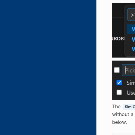
The
Sim 
without a
below.