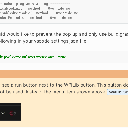
* Robot program starting **********
isabledInit() method... Override me!
isabledPeriodic() method... Override me!
obotPeriodic() method... Override me!
uld would like to prevent the pop up and only use build.gra
llowing in your vscode settings.json file.
kipSelectSimulateExtension"
:
true
see a run button next to the WPILib button. This button do
not be used. Instead, the menu item shown above
WPILib: S