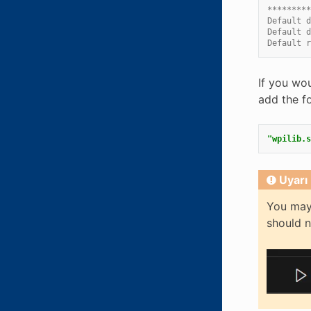
*********
Default d
Default d
Default r
If you wo
add the fo
"wpilib.s
Uyarı
You may 
should 