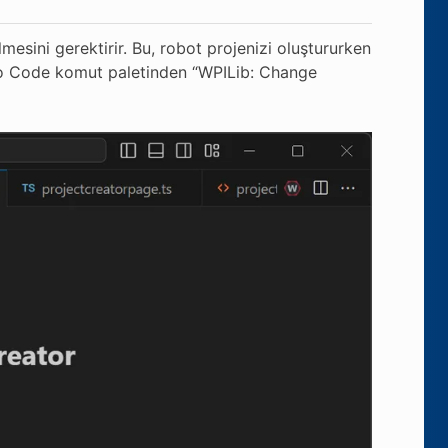
esini gerektirir. Bu, robot projenizi oluştururken
io Code komut paletinden “WPILib: Change