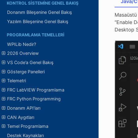
Java/
KONTROL SISTEMINE GENEL BAKIŞ
Donanım Bileşenine Genel Bakış
Masaüstü S
Yazılım Bileşenine Genel Bakış
“Enable D
Desktop Su
PROGRAMLAMA TEMELLERI
WPILib Nedir?
2026 Overview
VS Code’a Genel Bakış
Gösterge Panelleri
Telemetri
FRC LabVIEW Programlama
FRC Python Programming
Donanım API’ları
CAN Aygıtları
Temel Programlama
Destek Kaynakları