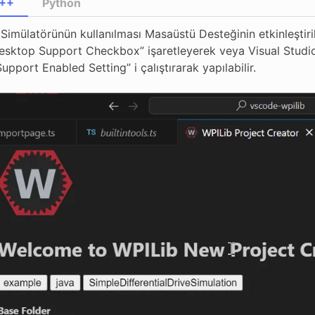
C++
Python
imülatörünün kullanılması Masaüstü Desteğinin etkinleştirilm
esktop Support Checkbox” işaretleyerek veya Visual Stud
pport Enabled Setting” i çalıştırarak yapılabilir.