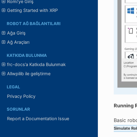
Romi’ye Giriş
Getting Started with XRP
ROBOT AĞ BAĞLANTILARI
Ağa Giriş
Ağ Araçları
KATKIDA BULUNMA
frc-docs’a Katkıda Bulunmak
Allwpilib ile geliştirme
LEGAL
Privacy Policy
Running R
SORUNLAR
Report a Documentation Issue
Basic rob
Simulate Ro