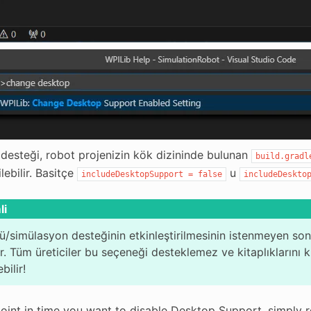
desteği, robot projenizin kök dizininde bulunan
build.gradl
ilebilir. Basitçe
u
includeDesktopSupport
=
false
includeDeskto
li
/simülasyon desteğinin etkinleştirilmesinin istenmeyen son
r. Tüm üreticiler bu seçeneği desteklemez ve kitaplıklarını 
bilir!
 point in time you want to disable Desktop Support, simply