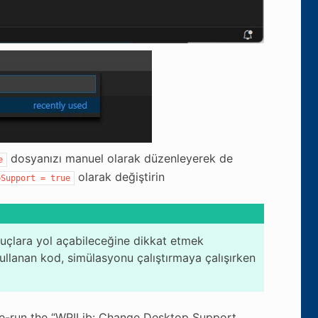
dosyanızı manuel olarak düzenleyerek de
e
olarak değiştirin
pSupport
=
true
uçlara yol açabileceğine dikkat etmek
kullanan kod, simülasyonu çalıştırmaya çalışırken
 re-run the “WPILib: Change Desktop Support