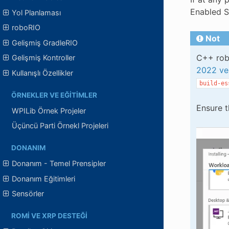
Enabled S
Yol Planlaması
roboRIO
Not
Gelişmiş GradleRIO
C++ robo
Gelişmiş Kontroller
2022 ver
Kullanışlı Özellikler
build-es
ÖRNEKLER VE EĞITIMLER
Ensure 
WPILib Örnek Projeler
Üçüncü Parti Örnekl Projeleri
DONANIM
Donanım - Temel Prensipler
Donanım Eğitimleri
Sensörler
ROMI VE XRP DESTEĞI