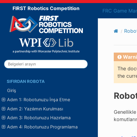
FIRST Robotics Competition
FRC Game Man
Robo
Warni
The docu
the curr
SIFIRDAN ROBOTA
Giriş
Robot
Adım 1: Robotunuzu İnşa Etme
Adım 2: Yazılımın Kurulması
Genellikle
Adım 3: Robotunuzu Hazırlama
komutların
Adım 4: Robotunuzu Programlama