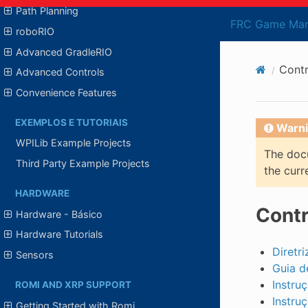
Path Planning
FRC Game Man
roboRIO
Advanced GradleRIO
Contr
Advanced Controls
Convenience Features
EXEMPLOS E TUTORIAIS
Warni
WPILib Example Projects
The docu
Third Party Example Projects
the curr
HARDWARE
Contr
Hardware - Básico
Hardware Tutorials
Diretr
Sensors
Guia d
Instru
ROMI AND XRP SUPPORT
Instru
Getting Started with Romi