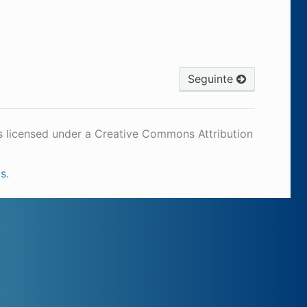
Seguinte
s licensed under a Creative Commons Attribution
cs
.