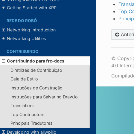
Transl
Getting Started with XRP
Top Co
Princi
REDE DO ROBÔ
Networking Introduction
Anter
Networking Utilities
CONTRIBUINDO
© Copyrig
Contribuindo para frc-docs
4.0 Intern
Diretrizes de Contribuição
Compila
Guia de Estilo
Instruções de Construção
Instruções para Salvar no Draw.io
Translations
Top Contributors
Principais Tradutores
Developing with allwpilib