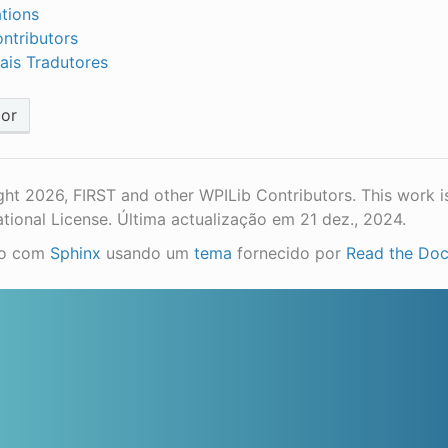
ations
ntributors
pais Tradutores
ior
ht 2026, FIRST and other WPILib Contributors. This work i
ational License.
Última actualização em 21 dez., 2024.
do com
Sphinx
usando um
tema
fornecido por
Read the Do