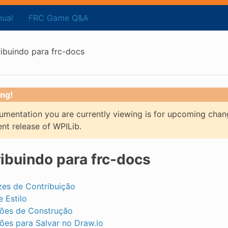
ual
FRC Game Q&A
ibuindo para frc-docs
ng!
mentation you are currently viewing is for upcoming chan
ent release of WPILib.
ibuindo para frc-docs
izes de Contribuição
e Estilo
ções de Construção
ções para Salvar no Draw.io