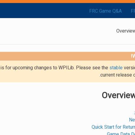
FRC Game Q&A
F
W
g is for upcoming changes to WPILib. Please see the
stable
versi
current release 
Ne
Quick Start for Retu