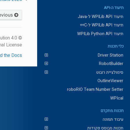
תיעוד ה-API
Previous
תיעוד WPILib API ל-Java
תיעוד WPILib API ל-C++
תיעוד WPILib Python API
ution 4.0
nal License.
כלי תכנות
d the Docs
Driver Station
RobotBuilder
סימולציית רובוט
OutlineViewer
roboRIO Team Number Setter
WPIcal
תכנות מתקדם
עיבוד תמונה
תכנות מבוסס פקודות