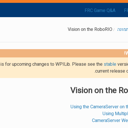
FRC Game Q&A
F
תמונה
Vision on the RoboRIO
W
g is for upcoming changes to WPILib. Please see the
stable
versi
current release 
Vision on the R
Using the CameraServer on 
Using Multi
CameraServer Web