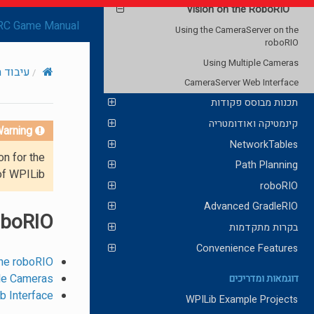
Vision on the RoboRIO
RC Game Manual
Using the CameraServer on the
roboRIO
Using Multiple Cameras
עיבוד 
CameraServer Web Interface
תכנות מבוסס פקודות
קינמטיקה ואודומטריה
arning!
NetworkTables
on for the
Path Planning
of WPILib.
roboRIO
Advanced GradleRIO
oboRIO
בקרות מתקדמות
Convenience Features
the roboRIO
ple Cameras
דוגמאות ומדריכים
 Interface
WPILib Example Projects