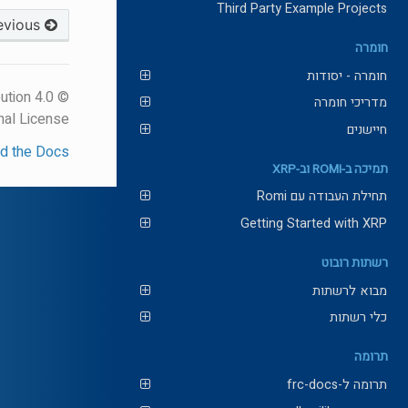
Third Party Example Projects
Previous
חומרה
חומרה - יסודות
ution 4.0
מדריכי חומרה
nal License.
חיישנים
d the Docs
תמיכה ב-ROMI וב-XRP
תחילת העבודה עם Romi
Getting Started with XRP
רשתות רובוט
מבוא לרשתות
כלי רשתות
תרומה
תרומה ל-frc-docs