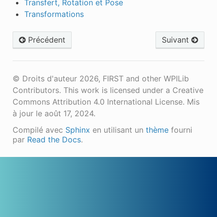
Transfert, Rotation et Pose
Transformations
Précédent
Suivant
© Droits d'auteur 2026, FIRST and other WPILib
Contributors. This work is licensed under a Creative
Commons Attribution 4.0 International License.
Mis
à jour le août 17, 2024.
Compilé avec
Sphinx
en utilisant un
thème
fourni
par
Read the Docs
.