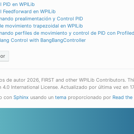
l PID en WPILib
l Feedforward en WPILib
ando prealimentación y Control PID
 de movimiento trapezoidal en WPILib
ando perfiles de movimiento y control de PID con Profile
ang Control with BangBangController
ior
s de autor 2026, FIRST and other WPILib Contributors. Th
n 4.0 International License.
Actualizado por última vez en 1
o con
Sphinx
usando un
tema
proporcionado por
Read the