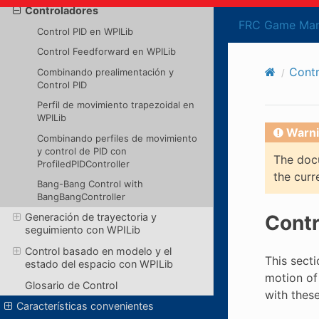
Controladores
FRC Game Man
Control PID en WPILib
Control Feedforward en WPILib
Cont
Combinando prealimentación y
Control PID
Perfil de movimiento trapezoidal en
WPILib
Warni
Combinando perfiles de movimiento
y control de PID con
The docu
ProfiledPIDController
the curr
Bang-Bang Control with
BangBangController
Contr
Generación de trayectoria y
seguimiento con WPILib
Control basado en modelo y el
This secti
estado del espacio con WPILib
motion of
Glosario de Control
with these
Características convenientes