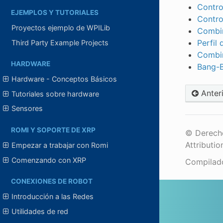
Contro
EJEMPLOS Y TUTORIALES
Contro
Proyectos ejemplo de WPILib
Combin
Perfil
Third Party Example Projects
Combin
HARDWARE
Bang-B
Hardware - Conceptos Básicos
Anter
Tutoriales sobre hardware
Sensores
ROMI Y SOPORTE DE XRP
© Derecho
Attributio
Empezar a trabajar con Romi
Comenzando con XRP
Compilad
CONEXIONES DE ROBOT
Introducción a las Redes
Utilidades de red