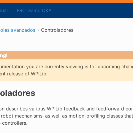
ual
FRC Game Q&A
roles avanzados
Controladores
ng!
mentation you are currently viewing is for upcoming chan
ent release of WPILib.
oladores
on describes various WPILib feedback and feedforward contro
 robot mechanisms, as well as motion-profiling classes that
 controllers.